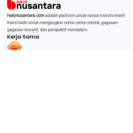
Halonusantara.com
adalah platform untuk narasi transformatif.
Kami hadir untuk mengangkat cerita-cerita otentik, gagasan-
gagasan inovatif, dan perspektif mendalam.
Kerja Sama
Kategori
Beranda
Bisnis
Bisnis Online
Budaya
Daerah
Edukasi
Ekonomi
Hiburan
Inspirasi
International
Kabar
Kesehatan
Kuliner
Lifestyle
Nasional
News
Olahraga
Opini
Pendidikan
Sejarah
Teknologi
Wisata
Profile Company
Blog
Tentang Kami
Kontak