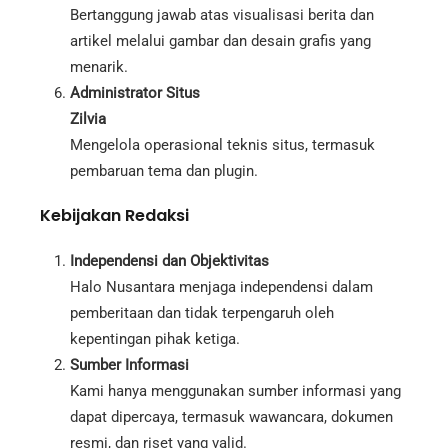
Bertanggung jawab atas visualisasi berita dan
artikel melalui gambar dan desain grafis yang
menarik.
Administrator Situs
Zilvia
Mengelola operasional teknis situs, termasuk
pembaruan tema dan plugin.
Kebijakan Redaksi
Independensi dan Objektivitas
Halo Nusantara menjaga independensi dalam
pemberitaan dan tidak terpengaruh oleh
kepentingan pihak ketiga.
Sumber Informasi
Kami hanya menggunakan sumber informasi yang
dapat dipercaya, termasuk wawancara, dokumen
resmi, dan riset yang valid.