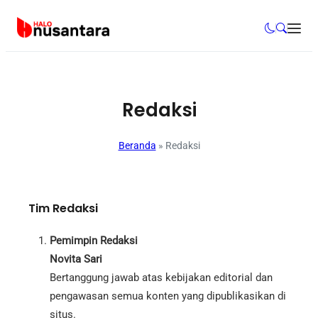
Redaksi
Beranda
»
Redaksi
Tim Redaksi
Pemimpin Redaksi
Novita Sari
Bertanggung jawab atas kebijakan editorial dan
pengawasan semua konten yang dipublikasikan di
situs.