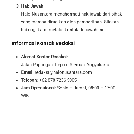
Hak Jawab
Halo Nusantara menghormati hak jawab dari pihak
yang merasa dirugikan oleh pemberitaan. Silakan
hubungi kami melalui kontak di bawah ini.
Informasi Kontak Redaksi
Alamat Kantor Redaksi
:
Jalan Papringan, Depok, Sleman, Yogyakarta.
Email
:
redaksi@halonusantara.com
Telepon
: +62 878-7236-5005
Jam Operasional
: Senin – Jumat, 08:00 – 17:00
WIB.