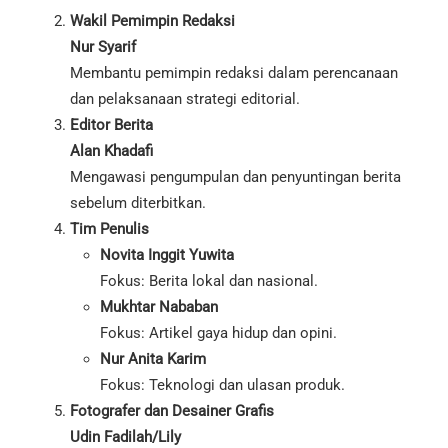
Wakil Pemimpin Redaksi
Nur Syarif
Membantu pemimpin redaksi dalam perencanaan
dan pelaksanaan strategi editorial.
Editor Berita
Alan Khadafi
Mengawasi pengumpulan dan penyuntingan berita
sebelum diterbitkan.
Tim Penulis
Novita Inggit Yuwita
Fokus: Berita lokal dan nasional.
Mukhtar Nababan
Fokus: Artikel gaya hidup dan opini.
Nur Anita Karim
Fokus: Teknologi dan ulasan produk.
Fotografer dan Desainer Grafis
Udin Fadilah/Lily