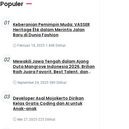
Populer
01
Keberanian Pemimpin Muda: VASSER
Heritage Été dalam Merintis Jalan
Baru di Dunia Fashion
Februari 18, 2025
•
1.848 Dilihat
02
Mewakili Jawa Tengah dalam Ajang
Duta Mangrove Indonesia 2026, Brilian
Raih Juara Favorit, Best Talent, dan
Best Presentation
September 24, 2025
•
589 Dilihat
03
Developer Asal Mojokerto Dirikan
Kelas Gratis Coding dan AI untuk
Anak-anak
Mei 27, 2025
•
225 Dilihat