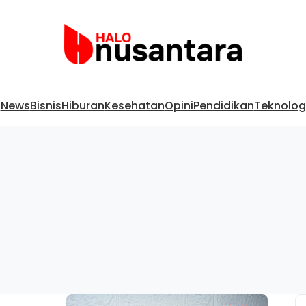
News
Bisnis
Hiburan
Kesehatan
Opini
Pendidikan
Teknolog
5