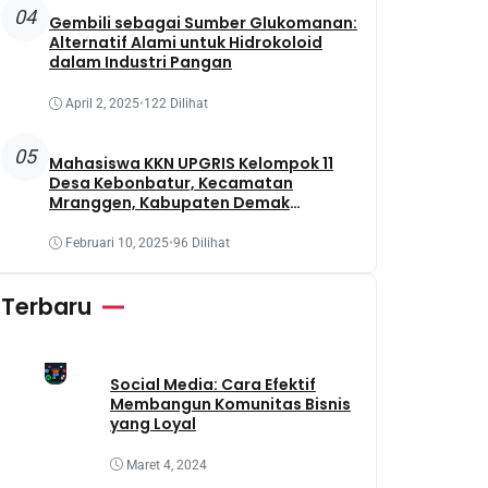
04
Gembili sebagai Sumber Glukomanan:
Alternatif Alami untuk Hidrokoloid
dalam Industri Pangan
April 2, 2025
•
122 Dilihat
05
Mahasiswa KKN UPGRIS Kelompok 11
Desa Kebonbatur, Kecamatan
Mranggen, Kabupaten Demak
Melaksanakan Penanaman Tanaman
Obat Dengan Memanfaatkan Lahan
Februari 10, 2025
•
96 Dilihat
Yang Terbengkalai
Terbaru
Social Media: Cara Efektif
Membangun Komunitas Bisnis
yang Loyal
Maret 4, 2024