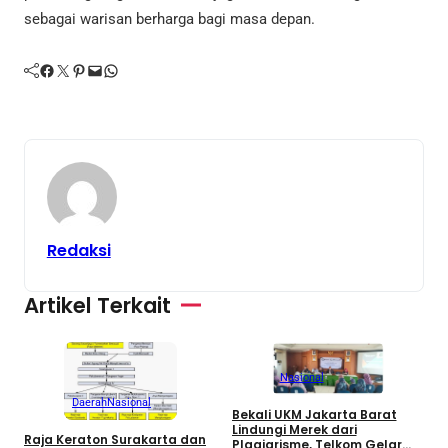
sebagai warisan berharga bagi masa depan.
Facebook
Twitter
Pinterest
Mail
WhatsApp
Redaksi
Artikel Terkait
Nasional
Daerah
Nasional
Bekali UKM Jakarta Barat
Lindungi Merek dari
Raja Keraton Surakarta dan
Plagiarisme, Telkom Gelar
R