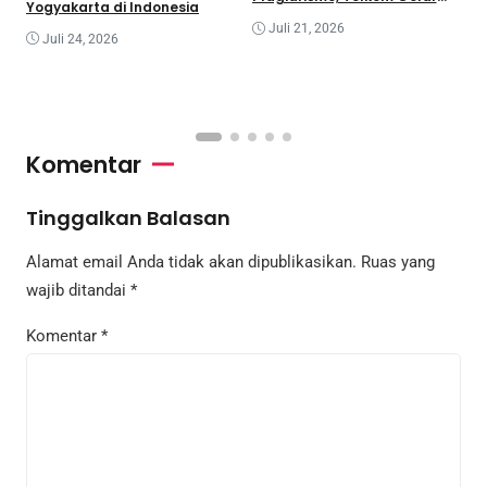
Yogyakarta di Indonesia
Pelatihan Strategi Branding
G
Juli 21, 2026
I
Juli 24, 2026
C
R
I
Komentar
Tinggalkan Balasan
Alamat email Anda tidak akan dipublikasikan.
Ruas yang
wajib ditandai
*
Komentar
*