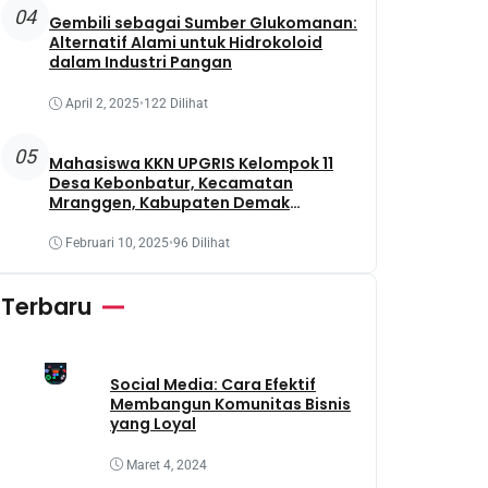
04
Gembili sebagai Sumber Glukomanan:
Alternatif Alami untuk Hidrokoloid
dalam Industri Pangan
April 2, 2025
•
122 Dilihat
05
Mahasiswa KKN UPGRIS Kelompok 11
Desa Kebonbatur, Kecamatan
Mranggen, Kabupaten Demak
Melaksanakan Penanaman Tanaman
Obat Dengan Memanfaatkan Lahan
Februari 10, 2025
•
96 Dilihat
Yang Terbengkalai
Terbaru
Social Media: Cara Efektif
Membangun Komunitas Bisnis
yang Loyal
Maret 4, 2024