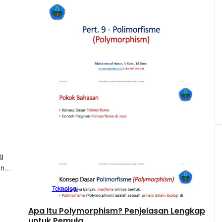
ng
n...
Teknologi
Apa Itu Polymorphism? Penjelasan Lengkap
untuk Pemula