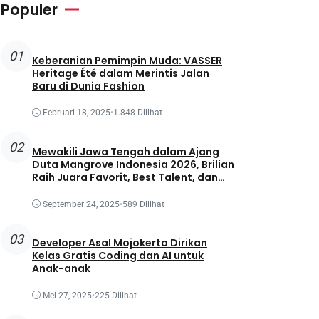
Populer
01
Keberanian Pemimpin Muda: VASSER
Heritage Été dalam Merintis Jalan
Baru di Dunia Fashion
Februari 18, 2025
•
1.848 Dilihat
02
Mewakili Jawa Tengah dalam Ajang
Duta Mangrove Indonesia 2026, Brilian
Raih Juara Favorit, Best Talent, dan
Best Presentation
September 24, 2025
•
589 Dilihat
03
Developer Asal Mojokerto Dirikan
Kelas Gratis Coding dan AI untuk
Anak-anak
Mei 27, 2025
•
225 Dilihat