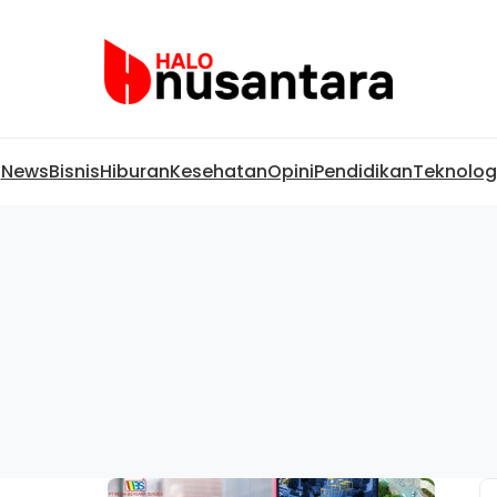
News
Bisnis
Hiburan
Kesehatan
Opini
Pendidikan
Teknolog