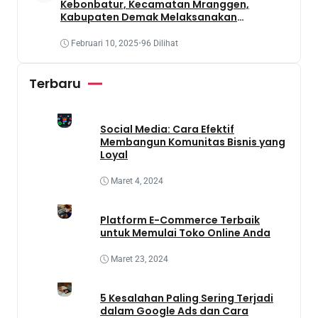
Kebonbatur, Kecamatan Mranggen,
Kabupaten Demak Melaksanakan
Penanaman Tanaman Obat Dengan
Memanfaatkan Lahan Yang Terbengkalai
Februari 10, 2025
•
96 Dilihat
Terbaru
Social Media: Cara Efektif
Membangun Komunitas Bisnis yang
Loyal
Maret 4, 2024
Platform E-Commerce Terbaik
untuk Memulai Toko Online Anda
Maret 23, 2024
5 Kesalahan Paling Sering Terjadi
dalam Google Ads dan Cara