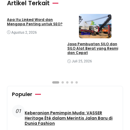
Artikel Terkait
Bisnis
Teknologi
Apa Itu Linked Word dan
Mengapa Penting untuk SEO?
Agustus 2, 2026
Bisnis
Jasa Pembuatan SILO dan
SILO Alat Berat yang Resmi
P
dan Cepat
M
K
Juli 25, 2026
I
Populer
01
Keberanian Pemimpin Muda: VASSER
Heritage Été dalam Merintis Jalan Baru di
Dunia Fashion