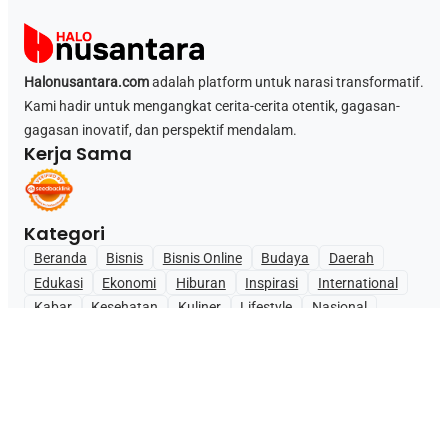
Halonusantara.com
adalah platform untuk narasi transformatif.
Kami hadir untuk mengangkat cerita-cerita otentik, gagasan-
gagasan inovatif, dan perspektif mendalam.
Kerja Sama
Kategori
Beranda
Bisnis
Bisnis Online
Budaya
Daerah
Edukasi
Ekonomi
Hiburan
Inspirasi
International
Kabar
Kesehatan
Kuliner
Lifestyle
Nasional
News
Olahraga
Opini
Pendidikan
Sejarah
Teknologi
Wisata
Profile Company
Blog
Tentang Kami