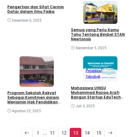
Pengertian dan Sifat Cermin
Datar dalam Ilmu Fisika
Pendidikan
Desember 6, 2025
Semua yang Perlu Kamu
Tahu Tentang Bimbel STAN
Newtonsix
September 5, 2025
Pendidikan
Teknologi
Pendidikan
Mahasiswa UINSU
Muhammad Razaq Arafi
Program Sekolah Rakyat
Bangun Startup EduTech
Sebagai Komitmen dalam
Zennit.id untuk Dorong
Menjamin Hak Pendidikan
Literasi Digital Anak Muda
untuk Semua Anak Bangsa
Juli 3, 2025
Agustus 22, 2025
1
…
11
12
13
14
15