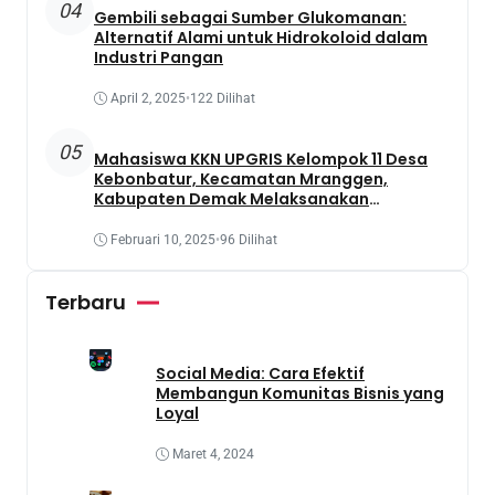
04
Gembili sebagai Sumber Glukomanan:
Alternatif Alami untuk Hidrokoloid dalam
Industri Pangan
April 2, 2025
•
122 Dilihat
05
Mahasiswa KKN UPGRIS Kelompok 11 Desa
Kebonbatur, Kecamatan Mranggen,
Kabupaten Demak Melaksanakan
Penanaman Tanaman Obat Dengan
Memanfaatkan Lahan Yang Terbengkalai
Februari 10, 2025
•
96 Dilihat
Terbaru
Social Media: Cara Efektif
Membangun Komunitas Bisnis yang
Loyal
Maret 4, 2024