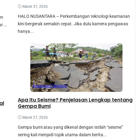
Maret 31, 2026
HALO NUSANTARA – Perkembangan teknologi keamanan
en
kini bergerak semakin cepat. Jika dulu kamera pengawas
....
hanya...
Kesehatan
Teknologi
Apa Itu Seisme? Penjelasan Lengkap tentang
al
Gempa Bumi
Maret 27, 2026
Gempa bumi atau yang dikenal dengan istilah “seisme”
sering kali menjadi topik utama dalam berita...
.