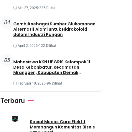
Mei 27, 2025
•
225 Dilihat
04
Gembili sebagai Sumber Glukomanan:
Alternatif Alami untuk Hidrokoloid
dalam Industri Pangan
April 2, 2025
•
122 Dilihat
05
Mahasiswa KKN UPGRIS Kelompok 11
Desa Kebonbatur, Kecamatan
Mranggen, Kabupaten Demak
Melaksanakan Penanaman Tanaman
Obat Dengan Memanfaatkan Lahan
Februari 10, 2025
•
96 Dilihat
Yang Terbengkalai
Terbaru
Social Media: Cara Efektif
Membangun Komunitas Bisnis