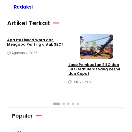
Redaksi
Artikel Terkait
Bisnis
Teknologi
Apa Itu Linked Word dan
Mengapa Penting untuk SEO?
Agustus 2, 2026
Bisnis
Jasa Pembuatan SILO dan
SILO Alat Berat yang Resmi
P
dan Cepat
M
K
Juli 25, 2026
I
Populer