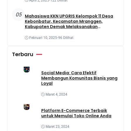
April 2, 2025
•
122 Dilihat
05
Mahasiswa KKN UPGRIS Kelompok 11 Desa
Kebonbatur, Kecamatan Mranggen,
Kabupaten Demak Melaksanakan
Penanaman Tanaman Obat Dengan
Memanfaatkan Lahan Yang Terbengkalai
Februari 10, 2025
•
96 Dilihat
Terbaru
Social Media: Cara Efektif
Membangun Komunitas Bisnis yang
Loyal
Maret 4, 2024
Platform E-Commerce Terbaik
untuk Memulai Toko Online Anda
Maret 23, 2024