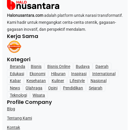
Halonusantara.com
adalah platform untuk narasi transformatif.
Kami hadir untuk mengangkat cerita-cerita otentik, gagasan-
gagasan inovatif, dan perspektif mendalam.
Kerja Sama
Kategori
Beranda
Bisnis
Bisnis Online
Budaya
Daerah
Edukasi
Ekonomi
Hiburan
Inspirasi
International
Kabar
Kesehatan
Kuliner
Lifestyle
Nasional
News
Olahraga
Opini
Pendidikan
Sejarah
Teknologi
Wisata
Profile Company
Blog
Tentang Kami
Kontak