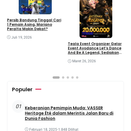
Hiburan
Persib Bandung Tinggal Cari
1 Pemain Asing, Mariano
Peralta Makin Dekat?
Hiburan
Juli 19, 2026
i
Teala Event Organizer Gelar
I
Event Ayodance Let’s Dance
m
And Be A Legend, Sediakan
Prize Pool Rp20 Juta
Maret 26, 2026
Populer
01
Keberanian Pemimpin Muda: VASSER
Heritage Été dalam Merintis Jalan Baru di
Dunia Fashion
Februari 18, 2025
•
1.848 Dilihat