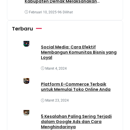
Kabupaten Demak Melaksanakan
Penanaman Tanaman Obat Dengan
Memanfaatkan Lahan Yang Terbengkalai
Februari 10, 2025
•
96 Dilihat
Terbaru
Social Media: Cara Efektif
Membangun Komunitas Bisnis yang
Loyal
Maret 4, 2024
Platform E-Commerce Terbaik
untuk Memulai Toko Online Anda
Maret 23, 2024
5 Kesalahan Paling Sering Terjadi
dalam Google Ads dan Cara
Menghindarinya