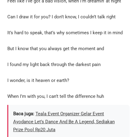
Feel like I’ve got a bad vision, when I’m dreamin’ at night
Can I draw it for you? I don’t know, I couldn’t talk right
It’s hard to speak, that’s why sometimes I keep it in mind
But I know that you always get the moment and
I found my light back through the darkest pain
I wonder, is it heaven or earth?
When I’m with you, I can’t tell the difference huh
Baca juga:
Teala Event Organizer Gelar Event
Ayodance Let’s Dance And Be A Legend, Sediakan
Prize Pool Rp20 Juta