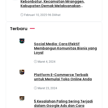
Kebonbatur, Kecamatan Mranggen,
Kabupaten Demak Melaksanakan
Penanaman Tanaman Obat Dengan
Memanfaatkan Lahan Yang Terbengkalai
Februari 10, 2025
•
96 Dilihat
Terbaru
Social Media: Cara Efektif
Membangun Komunitas Bisnis yang
Loyal
Maret 4, 2024
Platform E-Commerce Terbaik
untuk Memulai Toko Online Anda
Maret 23, 2024
5 Kesalahan Paling Sering Terjadi
dalam Google Ads dan Cara