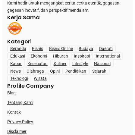
Kami hadir untuk mengangkat cerita-cerita otentik, gagasan-
gagasan inovatif, dan perspektif mendalam.
Kerja Sama
Kategori
Beranda
Bisnis
Bisnis Online
Budaya
Daerah
Edukasi
Ekonomi
Hiburan
Inspirasi
International
Kabar
Kesehatan
Kuliner
Lifestyle
Nasional
News
Olahraga
Opini
Pendidikan
Sejarah
Teknologi
Wisata
Profile Company
Blog
Tentang Kami
Kontak
Privacy Policy
Disclaimer