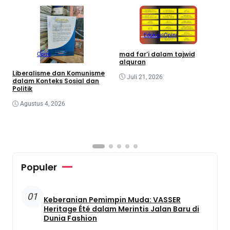
Edukasi
Opini
mad far’i dalam tajwid
Opini
alquran
M
K
Liberalisme dan Komunisme
Juli 21, 2026
d
dalam Konteks Sosial dan
Politik
Agustus 4, 2026
Populer
01
Keberanian Pemimpin Muda: VASSER
Heritage Été dalam Merintis Jalan Baru di
Dunia Fashion