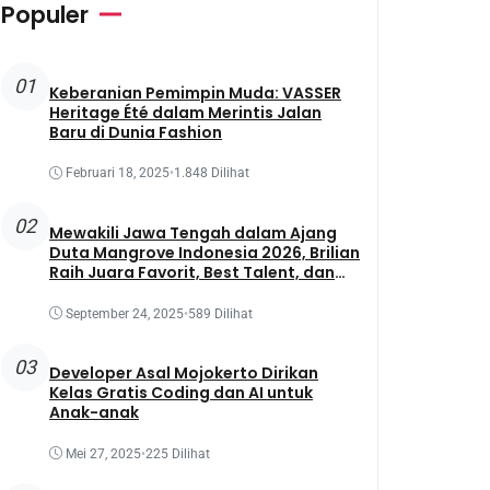
Populer
01
Keberanian Pemimpin Muda: VASSER
Heritage Été dalam Merintis Jalan
Baru di Dunia Fashion
Februari 18, 2025
•
1.848 Dilihat
02
Mewakili Jawa Tengah dalam Ajang
Duta Mangrove Indonesia 2026, Brilian
Raih Juara Favorit, Best Talent, dan
Best Presentation
September 24, 2025
•
589 Dilihat
03
Developer Asal Mojokerto Dirikan
Kelas Gratis Coding dan AI untuk
Anak-anak
Mei 27, 2025
•
225 Dilihat