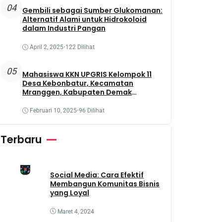
04
Gembili sebagai Sumber Glukomanan:
Alternatif Alami untuk Hidrokoloid
dalam Industri Pangan
April 2, 2025
•
122 Dilihat
05
Mahasiswa KKN UPGRIS Kelompok 11
Desa Kebonbatur, Kecamatan
Mranggen, Kabupaten Demak
Melaksanakan Penanaman Tanaman
Obat Dengan Memanfaatkan Lahan
Februari 10, 2025
•
96 Dilihat
Yang Terbengkalai
Terbaru
Social Media: Cara Efektif
Membangun Komunitas Bisnis
yang Loyal
Maret 4, 2024