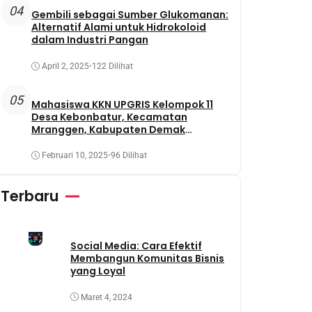
04
Gembili sebagai Sumber Glukomanan:
Alternatif Alami untuk Hidrokoloid
dalam Industri Pangan
April 2, 2025
•
122 Dilihat
05
Mahasiswa KKN UPGRIS Kelompok 11
Desa Kebonbatur, Kecamatan
Mranggen, Kabupaten Demak
Melaksanakan Penanaman Tanaman
Obat Dengan Memanfaatkan Lahan
Februari 10, 2025
•
96 Dilihat
Yang Terbengkalai
Terbaru
Social Media: Cara Efektif
Membangun Komunitas Bisnis
yang Loyal
Maret 4, 2024