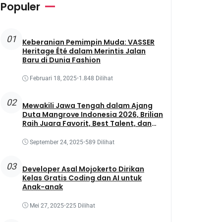
Populer
01
Keberanian Pemimpin Muda: VASSER
Heritage Été dalam Merintis Jalan
Baru di Dunia Fashion
Februari 18, 2025
•
1.848 Dilihat
02
Mewakili Jawa Tengah dalam Ajang
Duta Mangrove Indonesia 2026, Brilian
Raih Juara Favorit, Best Talent, dan
Best Presentation
September 24, 2025
•
589 Dilihat
03
Developer Asal Mojokerto Dirikan
Kelas Gratis Coding dan AI untuk
Anak-anak
Mei 27, 2025
•
225 Dilihat