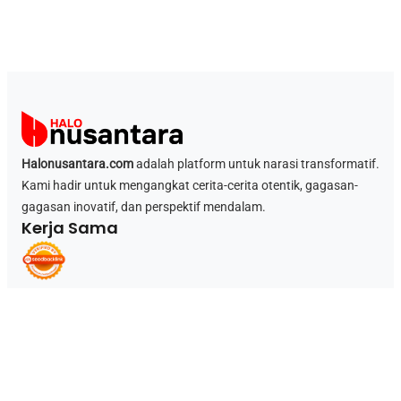
Halonusantara.com
adalah platform untuk narasi transformatif.
Kami hadir untuk mengangkat cerita-cerita otentik, gagasan-
gagasan inovatif, dan perspektif mendalam.
Kerja Sama
Kategori
Beranda
Bisnis
Bisnis Online
Budaya
Daerah
Edukasi
Ekonomi
Hiburan
Inspirasi
International
Kabar
Kesehatan
Kuliner
Lifestyle
Nasional
News
Olahraga
Opini
Pendidikan
Sejarah