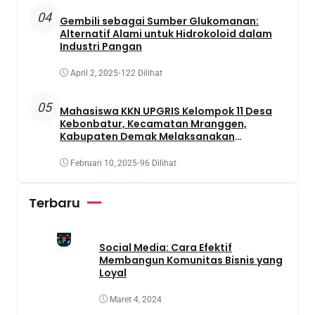
04
Gembili sebagai Sumber Glukomanan:
Alternatif Alami untuk Hidrokoloid dalam
Industri Pangan
April 2, 2025
•
122 Dilihat
05
Mahasiswa KKN UPGRIS Kelompok 11 Desa
Kebonbatur, Kecamatan Mranggen,
Kabupaten Demak Melaksanakan
Penanaman Tanaman Obat Dengan
Memanfaatkan Lahan Yang Terbengkalai
Februari 10, 2025
•
96 Dilihat
Terbaru
Social Media: Cara Efektif
Membangun Komunitas Bisnis yang
Loyal
Maret 4, 2024