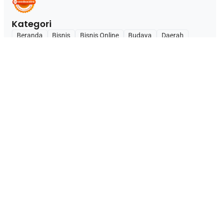
Kategori
Beranda
Bisnis
Bisnis Online
Budaya
Daerah
Edukasi
Ekonomi
Hiburan
Inspirasi
International
Kabar
Kesehatan
Kuliner
Lifestyle
Nasional
News
Olahraga
Opini
Pendidikan
Sejarah
Teknologi
Wisata
Profile Company
Blog
Tentang Kami
Kontak
Privacy Policy
Disclaimer
Redaksi