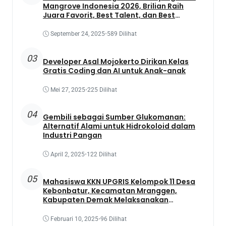
Mangrove Indonesia 2026, Brilian Raih
Juara Favorit, Best Talent, dan Best
Presentation
September 24, 2025
•
589 Dilihat
03
Developer Asal Mojokerto Dirikan Kelas
Gratis Coding dan AI untuk Anak-anak
Mei 27, 2025
•
225 Dilihat
04
Gembili sebagai Sumber Glukomanan:
Alternatif Alami untuk Hidrokoloid dalam
Industri Pangan
April 2, 2025
•
122 Dilihat
05
Mahasiswa KKN UPGRIS Kelompok 11 Desa
Kebonbatur, Kecamatan Mranggen,
Kabupaten Demak Melaksanakan
Penanaman Tanaman Obat Dengan
Memanfaatkan Lahan Yang Terbengkalai
Februari 10, 2025
•
96 Dilihat