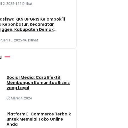
il 2, 2025
•
122 Dilihat
siswa KKN UPGRIS Kelompok 11
a Kebonbatur, Kecamatan
nggen, Kabupaten Demak
aksanakan Penanaman Tanaman
t Dengan Memanfaatkan Lahan
ruari 10, 2025
•
96 Dilihat
 Terbengkalai
u
Social Media: Cara Efektif
Membangun Komunitas Bisnis
yang Loyal
Maret 4, 2024
Platform E-Commerce Terbaik
untuk Memulai Toko Online
Anda