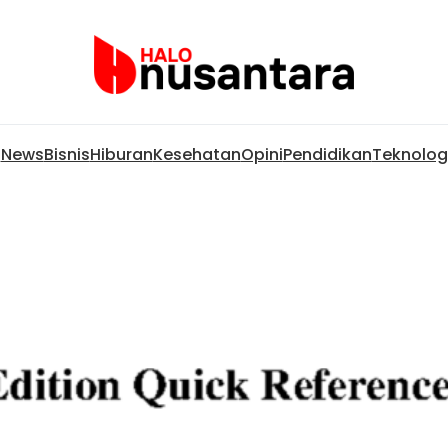
News
Bisnis
Hiburan
Kesehatan
Opini
Pendidikan
Teknolog