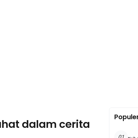
Popule
jahat dalam cerita
01