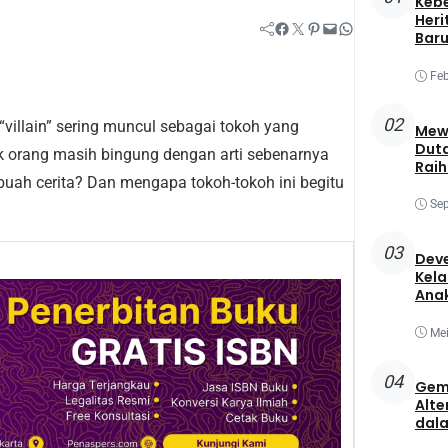
Keb
Heri
Facebook
Twitter
Pinterest
Mail
WhatsApp
Baru
Feb
02
h “villain” sering muncul sebagai tokoh yang
Mewa
Duta
k orang masih bingung dengan arti sebenarnya
Raih
ebuah cerita? Dan mengapa tokoh-tokoh ini begitu
Best
Sep
03
Deve
Kela
Ana
Mei
04
Gem
Alte
dala