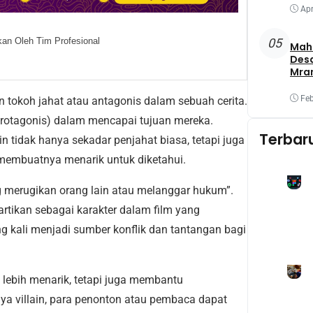
Apr
05
an Oleh Tim Profesional
Maha
Des
Mra
Mel
Oba
Feb
 tokoh jahat atau antagonis dalam sebuah cerita.
Yang
protagonis) dalam mencapai tujuan mereka.
Terbar
n tidak hanya sekadar penjahat biasa, tetapi juga
g membuatnya menarik untuk diketahui.
g merugikan orang lain atau melanggar hukum”.
artikan sebagai karakter dalam film yang
ing kali menjadi sumber konflik dan tantangan bagi
 lebih menarik, tetapi juga membantu
nya villain, para penonton atau pembaca dapat