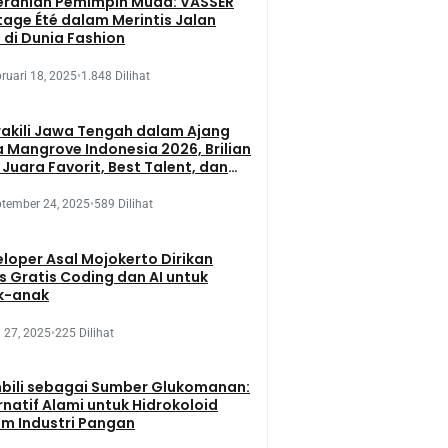
eranian Pemimpin Muda: VASSER
tage Été dalam Merintis Jalan
 di Dunia Fashion
ruari 18, 2025
•
1.848 Dilihat
kili Jawa Tengah dalam Ajang
 Mangrove Indonesia 2026, Brilian
 Juara Favorit, Best Talent, dan
 Presentation
tember 24, 2025
•
589 Dilihat
loper Asal Mojokerto Dirikan
s Gratis Coding dan AI untuk
k-anak
 27, 2025
•
225 Dilihat
bili sebagai Sumber Glukomanan:
rnatif Alami untuk Hidrokoloid
m Industri Pangan