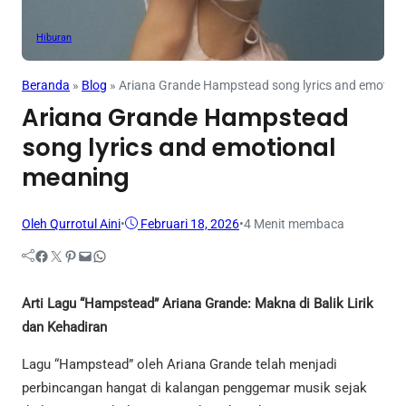
Hiburan
Beranda
»
Blog
»
Ariana Grande Hampstead song lyrics and emotion
Ariana Grande Hampstead
song lyrics and emotional
meaning
Oleh Qurrotul Aini
•
Februari 18, 2026
•
4 Menit membaca
Facebook
Twitter
Pinterest
Mail
WhatsApp
Arti Lagu “Hampstead” Ariana Grande: Makna di Balik Lirik
dan Kehadiran
Lagu “Hampstead” oleh Ariana Grande telah menjadi
perbincangan hangat di kalangan penggemar musik sejak