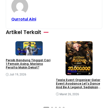
Qurrotul Aini
Artikel Terkait
Hiburan
Persib Bandung Tinggal Cari
1 Pemain Asing, Mariano
Peralta Makin Dekat?
Hiburan
Juli 19, 2026
i
Teala Event Organizer Gelar
I
Event Ayodance Let’s Dance
m
And Be A Legend, Sediakan
Prize Pool Rp20 Juta
Maret 26, 2026