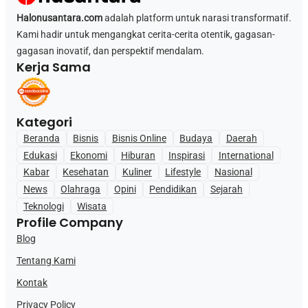
Halonusantara.com
adalah platform untuk narasi transformatif.
Kami hadir untuk mengangkat cerita-cerita otentik, gagasan-
gagasan inovatif, dan perspektif mendalam.
Kerja Sama
Kategori
Beranda
Bisnis
Bisnis Online
Budaya
Daerah
Edukasi
Ekonomi
Hiburan
Inspirasi
International
Kabar
Kesehatan
Kuliner
Lifestyle
Nasional
News
Olahraga
Opini
Pendidikan
Sejarah
Teknologi
Wisata
Profile Company
Blog
Tentang Kami
Kontak
Privacy Policy