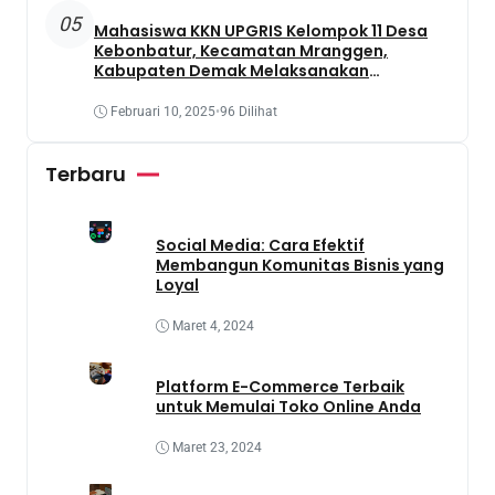
05
Mahasiswa KKN UPGRIS Kelompok 11 Desa
Kebonbatur, Kecamatan Mranggen,
Kabupaten Demak Melaksanakan
Penanaman Tanaman Obat Dengan
Memanfaatkan Lahan Yang Terbengkalai
Februari 10, 2025
•
96 Dilihat
Terbaru
Social Media: Cara Efektif
Membangun Komunitas Bisnis yang
Loyal
Maret 4, 2024
Platform E-Commerce Terbaik
untuk Memulai Toko Online Anda
Maret 23, 2024