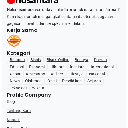
Halonusantara.com
adalah platform untuk narasi transformatif.
Kami hadir untuk mengangkat cerita-cerita otentik, gagasan-
gagasan inovatif, dan perspektif mendalam.
Kerja Sama
Kategori
Beranda
Bisnis
Bisnis Online
Budaya
Daerah
Edukasi
Ekonomi
Hiburan
Inspirasi
International
Kabar
Kesehatan
Kuliner
Lifestyle
Nasional
News
Olahraga
Opini
Pendidikan
Sejarah
Teknologi
Wisata
Profile Company
Blog
Tentang Kami
Kontak