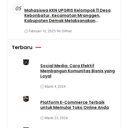
05
Mahasiswa KKN UPGRIS Kelompok 11 Desa
Kebonbatur, Kecamatan Mranggen,
Kabupaten Demak Melaksanakan
Penanaman Tanaman Obat Dengan
Memanfaatkan Lahan Yang Terbengkalai
Februari 10, 2025
•
96 Dilihat
Terbaru
Social Media: Cara Efektif
Membangun Komunitas Bisnis yang
Loyal
Maret 4, 2024
Platform E-Commerce Terbaik
untuk Memulai Toko Online Anda
Maret 23, 2024