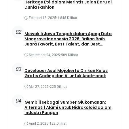
Heritage Été dalam Merintis Jalan Baru di
Dunia Fashion
Februari 18, 2025
•
1.848 Dilihat
02
Mewakili Jawa Tengah dalam Ajang Duta
Mangrove Indonesia 2026, Brilian Raih
Juara Favorit, Best Talent, dan Best
Presentation
September 24, 2025
•
589 Dilihat
03
Developer Asal Mojokerto Dirikan Kelas
Gratis Coding dan AI untuk Anak-anak
Mei 27, 2025
•
225 Dilihat
04
Gembili sebagai Sumber Glukomanan:
Alternatif Alami untuk Hidrokoloid dalam
Industri Pangan
April 2, 2025
•
122 Dilihat