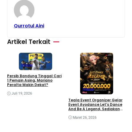
Qurrotul Aini
Artikel Terkait
Hiburan
Persib Bandung Tinggal Cari
1 Pemain Asing, Mariano
Peralta Makin Dekat?
Hiburan
Juli 19, 2026
i
Teala Event Organizer Gelar
I
Event Ayodance Let’s Dance
m
And Be A Legend, Sediakan
Prize Pool Rp20 Juta
Maret 26, 2026