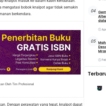
p knalpot masuk ke dalam kabin kendaraan.
era mengatasi bobok knalpot agar tidak semakin
04
Gem
manan berkendara.
Alte
dala
Apr
05
Maha
Des
Mra
Mel
Oba
Feb
Yang
Terbar
an Oleh Tim Profesional
urkan. Dengan perawatan yang tepat, knalpot dapat