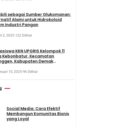
bili sebagai Sumber Glukomanan:
rnatif Alami untuk Hidrokoloid
m Industri Pangan
il 2, 2025
•
122 Dilihat
siswa KKN UPGRIS Kelompok 11
a Kebonbatur, Kecamatan
nggen, Kabupaten Demak
aksanakan Penanaman Tanaman
t Dengan Memanfaatkan Lahan
ruari 10, 2025
•
96 Dilihat
 Terbengkalai
u
Social Media: Cara Efektif
Membangun Komunitas Bisnis
yang Loyal