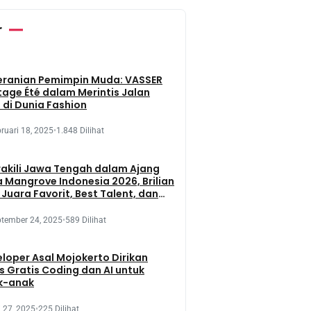
r
eranian Pemimpin Muda: VASSER
tage Été dalam Merintis Jalan
 di Dunia Fashion
ruari 18, 2025
•
1.848 Dilihat
kili Jawa Tengah dalam Ajang
 Mangrove Indonesia 2026, Brilian
 Juara Favorit, Best Talent, dan
 Presentation
tember 24, 2025
•
589 Dilihat
loper Asal Mojokerto Dirikan
s Gratis Coding dan AI untuk
k-anak
 27, 2025
•
225 Dilihat