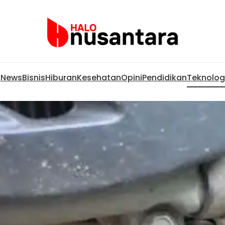
News
Bisnis
Hiburan
Kesehatan
Opini
Pendidikan
Teknolog