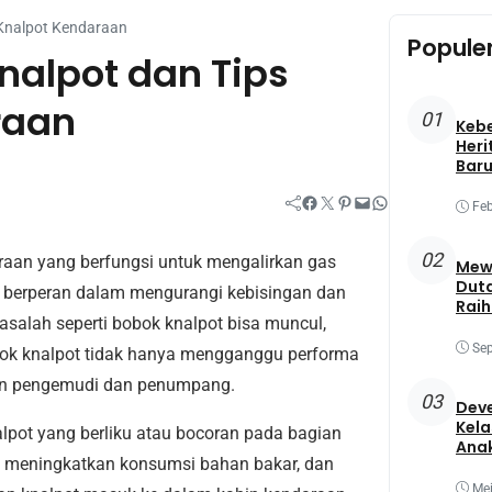
Knalpot Kendaraan
Popule
nalpot dan Tips
raan
01
Keb
Heri
Baru
Facebook
Twitter
Pinterest
Mail
WhatsApp
Feb
02
aan yang berfungsi untuk mengalirkan gas
Mewa
Duta
ga berperan dalam mengurangi kebisingan dan
Raih
salah seperti bobok knalpot bisa muncul,
Best
Sep
bok knalpot tidak hanya mengganggu performa
tan pengemudi dan penumpang.
03
Deve
Kela
alpot yang berliku atau bocoran pada bagian
Ana
, meningkatkan konsumsi bahan bakar, dan
Mei