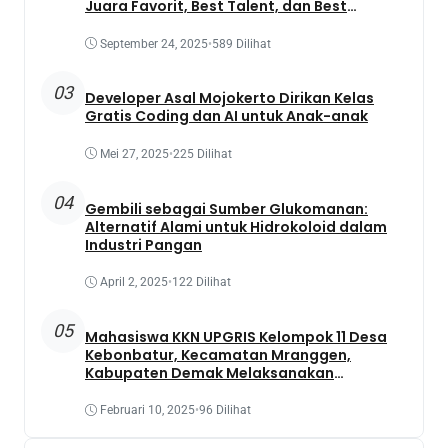
Juara Favorit, Best Talent, dan Best
Presentation
September 24, 2025
•
589 Dilihat
03
Developer Asal Mojokerto Dirikan Kelas
Gratis Coding dan AI untuk Anak-anak
Mei 27, 2025
•
225 Dilihat
04
Gembili sebagai Sumber Glukomanan:
Alternatif Alami untuk Hidrokoloid dalam
Industri Pangan
April 2, 2025
•
122 Dilihat
05
Mahasiswa KKN UPGRIS Kelompok 11 Desa
Kebonbatur, Kecamatan Mranggen,
Kabupaten Demak Melaksanakan
Penanaman Tanaman Obat Dengan
Memanfaatkan Lahan Yang Terbengkalai
Februari 10, 2025
•
96 Dilihat