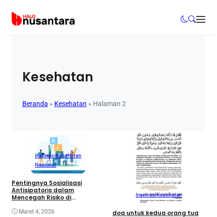
Kesehatan
Beranda
»
Kesehatan
»
Halaman 2
Inspirasi
Kesehatan
Nasional
Pentingnya Sosialisasi
Antisipatoris dalam
Inspirasi
Kesehatan
Mencegah Risiko di
Masyarakat
Maret 4, 2026
doa untuk kedua orang tua