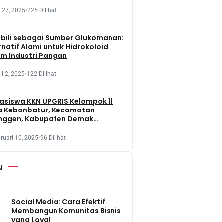
 27, 2025
•
225 Dilihat
bili sebagai Sumber Glukomanan:
rnatif Alami untuk Hidrokoloid
m Industri Pangan
il 2, 2025
•
122 Dilihat
siswa KKN UPGRIS Kelompok 11
a Kebonbatur, Kecamatan
nggen, Kabupaten Demak
aksanakan Penanaman Tanaman
t Dengan Memanfaatkan Lahan
ruari 10, 2025
•
96 Dilihat
 Terbengkalai
u
Social Media: Cara Efektif
Membangun Komunitas Bisnis
yang Loyal