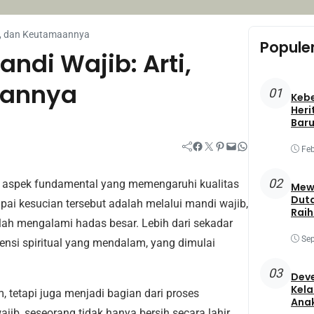
a, dan Keutamaannya
Popule
di Wajib: Arti,
aannya
01
Keb
Heri
Baru
Facebook
Twitter
Pinterest
Mail
WhatsApp
Feb
02
n aspek fundamental yang memengaruhi kualitas
Mewa
Duta
ai kesucian tersebut adalah melalui mandi wajib,
Raih
telah mengalami hadas besar. Lebih dari sekadar
Best
Sep
ensi spiritual yang mendalam, yang dimulai
03
Deve
Kela
 tetapi juga menjadi bagian dari proses
Ana
b, seseorang tidak hanya bersih secara lahir,