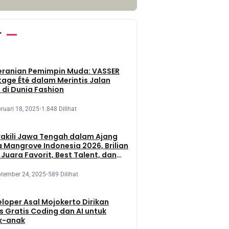
r
eranian Pemimpin Muda: VASSER
tage Été dalam Merintis Jalan
 di Dunia Fashion
ruari 18, 2025
•
1.848 Dilihat
kili Jawa Tengah dalam Ajang
 Mangrove Indonesia 2026, Brilian
 Juara Favorit, Best Talent, dan
 Presentation
tember 24, 2025
•
589 Dilihat
loper Asal Mojokerto Dirikan
s Gratis Coding dan AI untuk
k-anak