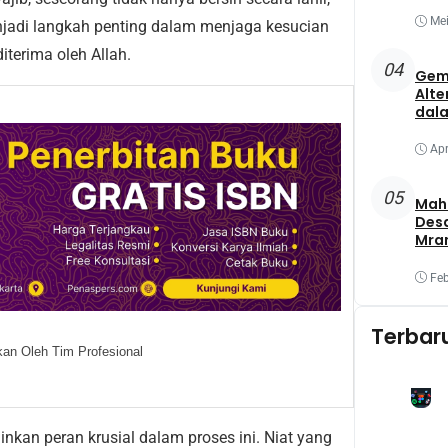
Mei
menjadi langkah penting dalam menjaga kesucian
terima oleh Allah.
04
Gem
Alte
dala
Apr
05
Maha
Des
Mra
Mel
Oba
Feb
Yang
Terbar
an Oleh Tim Profesional
nkan peran krusial dalam proses ini. Niat yang