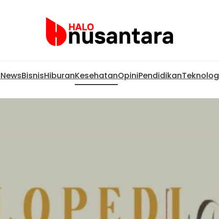
News
Bisnis
Hiburan
Kesehatan
Opini
Pendidikan
Teknolog