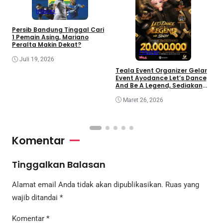
Hiburan
Persib Bandung Tinggal Cari
1 Pemain Asing, Mariano
Peralta Makin Dekat?
Hiburan
Juli 19, 2026
i
Teala Event Organizer Gelar
I
Event Ayodance Let’s Dance
m
And Be A Legend, Sediakan
Prize Pool Rp20 Juta
Maret 26, 2026
Komentar
Tinggalkan Balasan
Alamat email Anda tidak akan dipublikasikan.
Ruas yang
wajib ditandai
*
Komentar
*