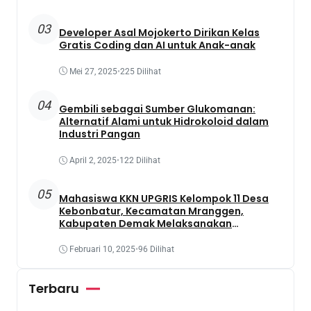
03
Developer Asal Mojokerto Dirikan Kelas
Gratis Coding dan AI untuk Anak-anak
Mei 27, 2025
•
225 Dilihat
04
Gembili sebagai Sumber Glukomanan:
Alternatif Alami untuk Hidrokoloid dalam
Industri Pangan
April 2, 2025
•
122 Dilihat
05
Mahasiswa KKN UPGRIS Kelompok 11 Desa
Kebonbatur, Kecamatan Mranggen,
Kabupaten Demak Melaksanakan
Penanaman Tanaman Obat Dengan
Memanfaatkan Lahan Yang Terbengkalai
Februari 10, 2025
•
96 Dilihat
Terbaru