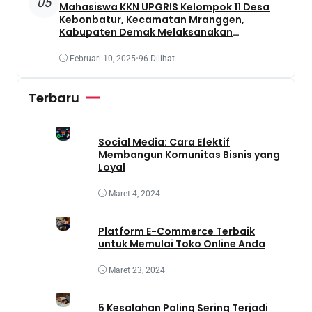
05
Mahasiswa KKN UPGRIS Kelompok 11 Desa
Kebonbatur, Kecamatan Mranggen,
Kabupaten Demak Melaksanakan
Penanaman Tanaman Obat Dengan
Memanfaatkan Lahan Yang Terbengkalai
Februari 10, 2025
•
96 Dilihat
Terbaru
Social Media: Cara Efektif
Membangun Komunitas Bisnis yang
Loyal
Maret 4, 2024
Platform E-Commerce Terbaik
untuk Memulai Toko Online Anda
Maret 23, 2024
5 Kesalahan Paling Sering Terjadi