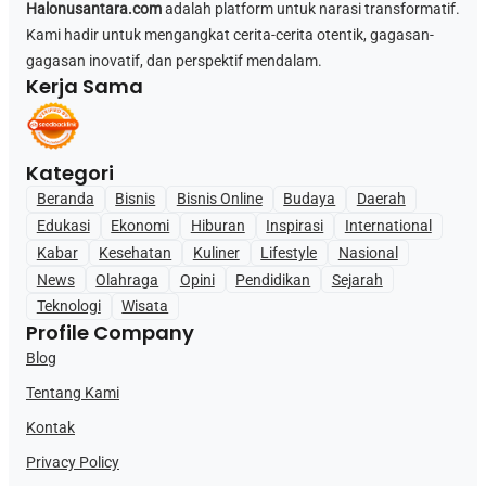
Halonusantara.com
adalah platform untuk narasi transformatif.
Kami hadir untuk mengangkat cerita-cerita otentik, gagasan-
gagasan inovatif, dan perspektif mendalam.
Kerja Sama
Kategori
Beranda
Bisnis
Bisnis Online
Budaya
Daerah
Edukasi
Ekonomi
Hiburan
Inspirasi
International
Kabar
Kesehatan
Kuliner
Lifestyle
Nasional
News
Olahraga
Opini
Pendidikan
Sejarah
Teknologi
Wisata
Profile Company
Blog
Tentang Kami
Kontak
Privacy Policy