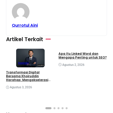
Qurrotul Aini
Artikel Terkait
Bisnis
Teknologi
Apa Itu Linked Word dan
Mengapa Penting untuk SEO?
Inspirasi
Agustus 2, 2026
M
​Transformasi Digital
J
Bersama Khoiruddin
P
Harahap: Mengakselerasi
Kemandirian Ekonomi Lewat
Ekosistem Kreator
Agustus 3, 2026