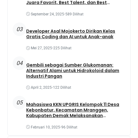
Juara Favorit, Best Talent, dan Best
Presentation
September 24, 2025
•
589 Dilihat
03
Developer Asal Mojokerto Dirikan Kelas
Gratis Coding dan AI untuk Anak-anak
Mei 27, 2025
•
225 Dilihat
04
Gembili sebagai Sumber Glukomanan:
Alternatif Alami untuk Hidrokoloid dalam
Industri Pangan
April 2, 2025
•
122 Dilihat
05
Mahasiswa KKN UPGRIS Kelompok 11 Desa
Kebonbatur, Kecamatan Mranggen,
Kabupaten Demak Melaksanakan
Penanaman Tanaman Obat Dengan
Memanfaatkan Lahan Yang Terbengkalai
Februari 10, 2025
•
96 Dilihat