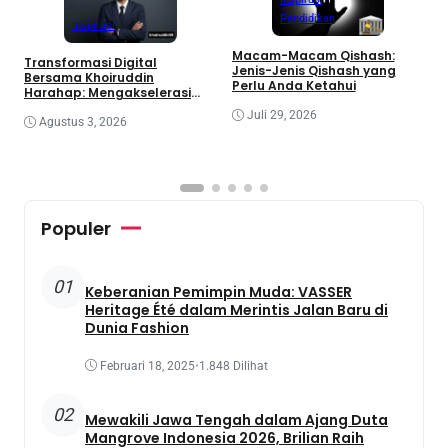
L
M
Pendidikan
Inspirasi
Macam-Macam Qishash:
​Transformasi Digital
Jenis-Jenis Qishash yang
Bersama Khoiruddin
Perlu Anda Ketahui
Harahap: Mengakselerasi
Kemandirian Ekonomi Lewat
Juli 29, 2026
Ekosistem Kreator
Agustus 3, 2026
Populer
01
Keberanian Pemimpin Muda: VASSER
Heritage Été dalam Merintis Jalan Baru di
Dunia Fashion
Februari 18, 2025
•
1.848 Dilihat
02
Mewakili Jawa Tengah dalam Ajang Duta
Mangrove Indonesia 2026, Brilian Raih