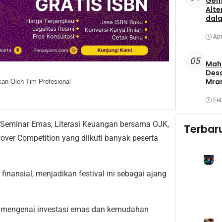
Gem
Alte
dala
Apr
05
Maha
Des
Mra
an Oleh Tim Profesional
Mel
Oba
Feb
Yang
i Seminar Emas, Literasi Keuangan bersama OJK,
Terbar
ver Competition yang diikuti banyak peserta
inansial, menjadikan festival ini sebagai ajang
mengenai investasi emas dan kemudahan