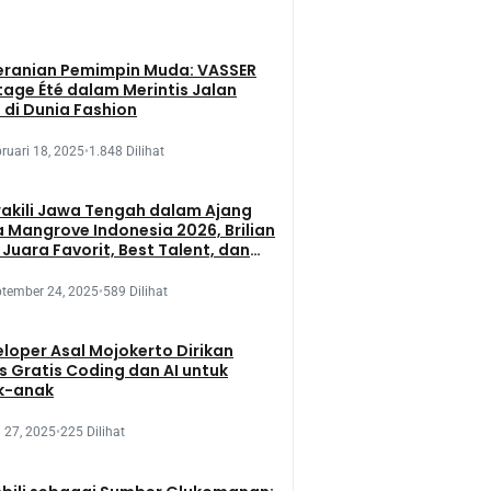
eranian Pemimpin Muda: VASSER
tage Été dalam Merintis Jalan
 di Dunia Fashion
ruari 18, 2025
•
1.848 Dilihat
kili Jawa Tengah dalam Ajang
 Mangrove Indonesia 2026, Brilian
 Juara Favorit, Best Talent, dan
 Presentation
tember 24, 2025
•
589 Dilihat
loper Asal Mojokerto Dirikan
s Gratis Coding dan AI untuk
k-anak
 27, 2025
•
225 Dilihat