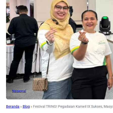
Nasional
Beranda
»
Blog
»
Festival TRING! Pegadaian Kanwil IX Sukses, Masy