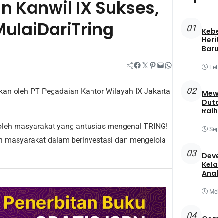
n Kanwil IX Sukses,
ulaiDariTring
01
Keb
Heri
Baru
Facebook
Twitter
Pinterest
Mail
WhatsApp
Feb
02
rakan oleh PT Pegadaian Kantor Wilayah IX Jakarta
Mewa
Duta
Raih
Best
h oleh masyarakat yang antusias mengenal TRING!
Sep
n masyarakat dalam berinvestasi dan mengelola
03
Deve
Kela
Ana
Mei
04