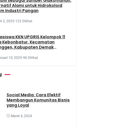
bili sebagai Sumber Glukomanan:
rnatif Alami untuk Hidrokoloid
m Industri Pangan
il 2, 2025
•
122 Dilihat
siswa KKN UPGRIS Kelompok 11
a Kebonbatur, Kecamatan
nggen, Kabupaten Demak
aksanakan Penanaman Tanaman
t Dengan Memanfaatkan Lahan
ruari 10, 2025
•
96 Dilihat
 Terbengkalai
u
Social Media: Cara Efektif
Membangun Komunitas Bisnis
yang Loyal
Maret 4, 2024