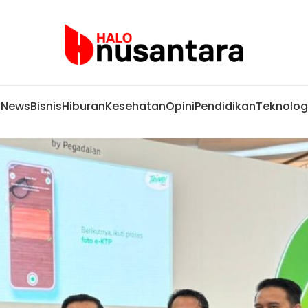
News
Bisnis
Hiburan
Kesehatan
Opini
Pendidikan
Teknolog