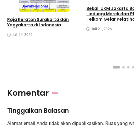
Daerah
Nasional
Bekali UKM Jakarta B
Lindungi Merek dari P
Telkom Gelar Pelatih
Raja Keraton Surakarta dan
Branding
Yogyakarta di Indonesia
Juli 21, 2026
Juli 24, 2026
Komentar
Tinggalkan Balasan
Alamat email Anda tidak akan dipublikasikan.
Ruas yang wa