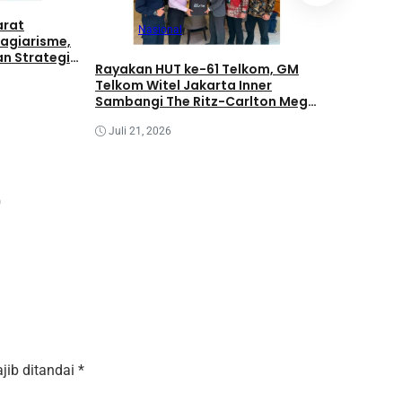
arat
Nasional
lagiarisme,
an Strategi
Nasi
Rayakan HUT ke-61 Telkom, GM
Telkom Witel Jakarta Inner
Ketua Peta
Sambangi The Ritz-Carlton Mega
Mandar H
Kuningan, Rajut Sinergi Digital
Sulawesi 
untuk Industri Hospitality
Juli 21, 2026
Juara 6 N
Temu Kary
Juni 27, 2
XVII 2026
jib ditandai
*