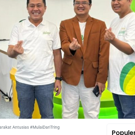
arakat Antusias #MulaiDariTring
Popule