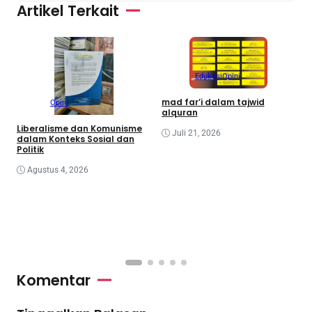
Artikel Terkait
Edukasi
Opini
mad far’i dalam tajwid
Opini
alquran
Liberalisme dan Komunisme
Juli 21, 2026
dalam Konteks Sosial dan
Politik
Agustus 4, 2026
C
W
M
Komentar