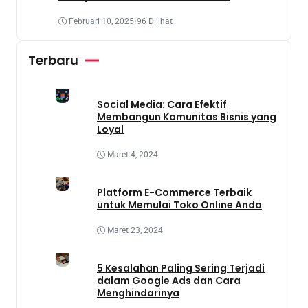
Penanaman Tanaman Obat Dengan
Memanfaatkan Lahan Yang Terbengkalai
Februari 10, 2025
•
96 Dilihat
Terbaru
Social Media: Cara Efektif
Membangun Komunitas Bisnis yang
Loyal
Maret 4, 2024
Platform E-Commerce Terbaik
untuk Memulai Toko Online Anda
Maret 23, 2024
5 Kesalahan Paling Sering Terjadi
dalam Google Ads dan Cara
Menghindarinya