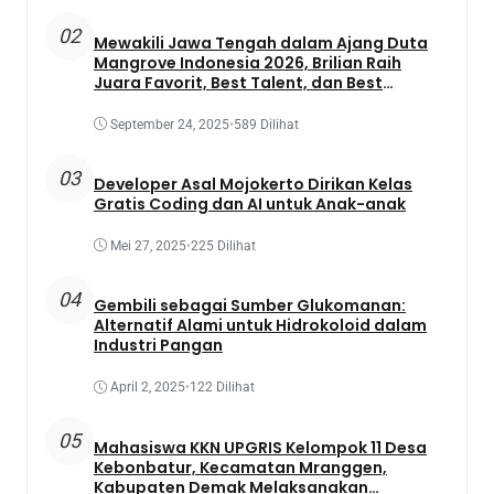
02
Mewakili Jawa Tengah dalam Ajang Duta
Mangrove Indonesia 2026, Brilian Raih
Juara Favorit, Best Talent, dan Best
Presentation
September 24, 2025
•
589 Dilihat
03
Developer Asal Mojokerto Dirikan Kelas
Gratis Coding dan AI untuk Anak-anak
Mei 27, 2025
•
225 Dilihat
04
Gembili sebagai Sumber Glukomanan:
Alternatif Alami untuk Hidrokoloid dalam
Industri Pangan
April 2, 2025
•
122 Dilihat
05
Mahasiswa KKN UPGRIS Kelompok 11 Desa
Kebonbatur, Kecamatan Mranggen,
Kabupaten Demak Melaksanakan