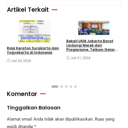
Artikel Terkait
Nasional
Daerah
Nasional
Bekali UKM Jakarta Barat
Lindungi Merek dari
Raja Keraton Surakarta dan
Plagiarisme, Telkom Gelar
R
Yogyakarta di Indonesia
Pelatihan Strategi Branding
G
Juli 21, 2026
I
Juli 24, 2026
C
R
I
Komentar
Tinggalkan Balasan
Alamat email Anda tidak akan dipublikasikan.
Ruas yang
wajib ditandai
*