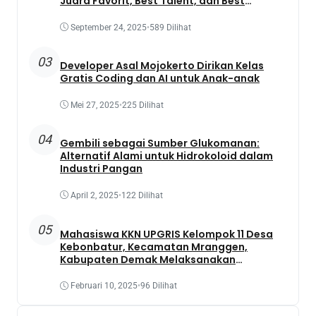
Juara Favorit, Best Talent, dan Best
Presentation
September 24, 2025
•
589 Dilihat
03
Developer Asal Mojokerto Dirikan Kelas
Gratis Coding dan AI untuk Anak-anak
Mei 27, 2025
•
225 Dilihat
04
Gembili sebagai Sumber Glukomanan:
Alternatif Alami untuk Hidrokoloid dalam
Industri Pangan
April 2, 2025
•
122 Dilihat
05
Mahasiswa KKN UPGRIS Kelompok 11 Desa
Kebonbatur, Kecamatan Mranggen,
Kabupaten Demak Melaksanakan
Penanaman Tanaman Obat Dengan
Memanfaatkan Lahan Yang Terbengkalai
Februari 10, 2025
•
96 Dilihat