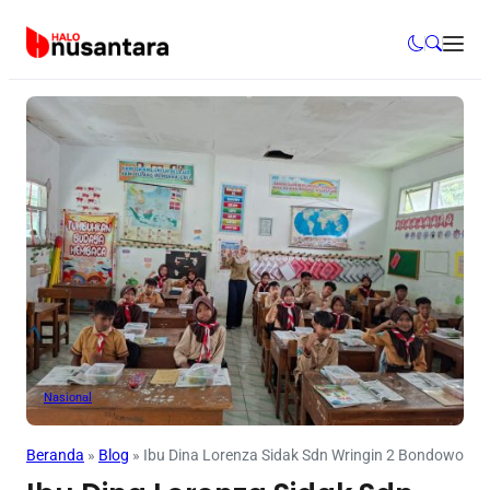
Nasional
Beranda
»
Blog
»
Ibu Dina Lorenza Sidak Sdn Wringin 2 Bondowoso,