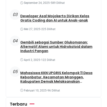
September 24, 2025
•
589 Dilihat
03
Developer Asal Mojokerto Dirikan Kelas
Gratis Coding dan AI untuk Anak-anak
Mei 27, 2025
•
225 Dilihat
04
Gembili sebagai Sumber Glukomanan:
Alternatif Alami untuk Hidrokoloid dalam
Industri Pangan
April 2, 2025
•
122 Dilihat
05
Mahasiswa KKN UPGRIS Kelompok 11 Desa
Kebonbatur, Kecamatan Mranggen,
Kabupaten Demak Melaksanakan
Penanaman Tanaman Obat Dengan
Memanfaatkan Lahan Yang Terbengkalai
Februari 10, 2025
•
96 Dilihat
Terbaru