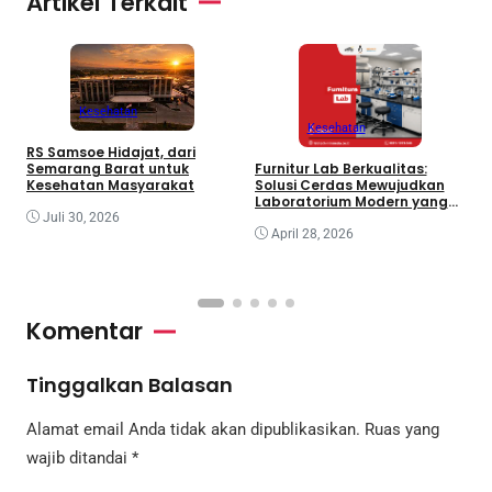
Artikel Terkait
Kesehatan
A
Kesehatan
L
RS Samsoe Hidajat, dari
B
Semarang Barat untuk
Furnitur Lab Berkualitas:
Kesehatan Masyarakat
Solusi Cerdas Mewujudkan
Laboratorium Modern yang
Aman dan Efisien
Juli 30, 2026
April 28, 2026
Komentar
Tinggalkan Balasan
Alamat email Anda tidak akan dipublikasikan.
Ruas yang
wajib ditandai
*