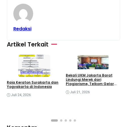
Redaksi
Artikel Terkait
Nasional
Daerah
Nasional
Bekali UKM Jakarta Barat
Lindungi Merek dari
Raja Keraton Surakarta dan
Plagiarisme, Telkom Gelar
R
Yogyakarta di Indonesia
Pelatihan Strategi Branding
G
Juli 21, 2026
I
Juli 24, 2026
C
R
I