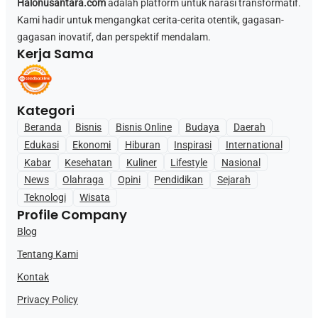
Halonusantara.com
adalah platform untuk narasi transformatif.
Kami hadir untuk mengangkat cerita-cerita otentik, gagasan-
gagasan inovatif, dan perspektif mendalam.
Kerja Sama
Kategori
Beranda
Bisnis
Bisnis Online
Budaya
Daerah
Edukasi
Ekonomi
Hiburan
Inspirasi
International
Kabar
Kesehatan
Kuliner
Lifestyle
Nasional
News
Olahraga
Opini
Pendidikan
Sejarah
Teknologi
Wisata
Profile Company
Blog
Tentang Kami
Kontak
Privacy Policy