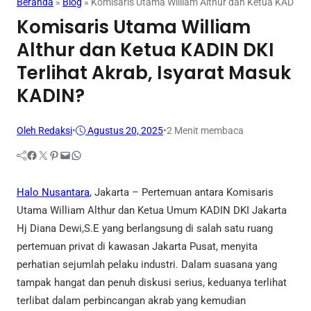
Beranda
»
Blog
»
Komisaris Utama William Althur dan Ketua KADIN D
Komisaris Utama William
Althur dan Ketua KADIN DKI
Terlihat Akrab, Isyarat Masuk
KADIN?
Oleh Redaksi
•
Agustus 20, 2025
•
2 Menit membaca
Facebook
Twitter
Pinterest
Mail
WhatsApp
Halo Nusantara
, Jakarta – Pertemuan antara Komisaris
Utama William Althur dan Ketua Umum KADIN DKI Jakarta
Hj Diana Dewi,S.E yang berlangsung di salah satu ruang
pertemuan privat di kawasan Jakarta Pusat, menyita
perhatian sejumlah pelaku industri. Dalam suasana yang
tampak hangat dan penuh diskusi serius, keduanya terlihat
terlibat dalam perbincangan akrab yang kemudian