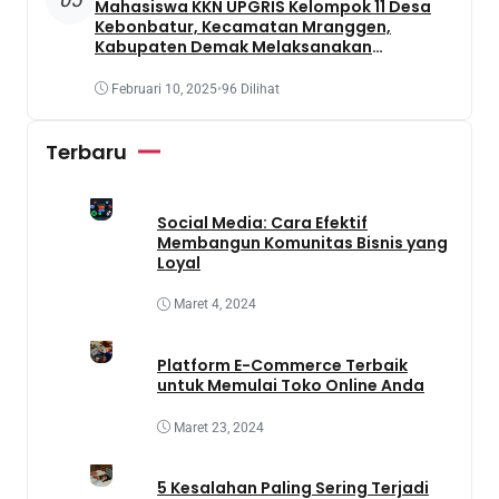
Mahasiswa KKN UPGRIS Kelompok 11 Desa
Kebonbatur, Kecamatan Mranggen,
Kabupaten Demak Melaksanakan
Penanaman Tanaman Obat Dengan
Memanfaatkan Lahan Yang Terbengkalai
Februari 10, 2025
•
96 Dilihat
Terbaru
Social Media: Cara Efektif
Membangun Komunitas Bisnis yang
Loyal
Maret 4, 2024
Platform E-Commerce Terbaik
untuk Memulai Toko Online Anda
Maret 23, 2024
5 Kesalahan Paling Sering Terjadi