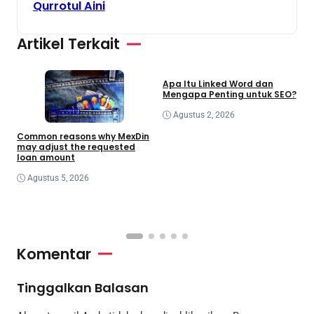
Qurrotul Aini
Artikel Terkait
Bisnis
Teknologi
Apa Itu Linked Word dan
Mengapa Penting untuk SEO?
Ekonomi
Agustus 2, 2026
Common reasons why MexDin
J
may adjust the requested
S
loan amount
d
Agustus 5, 2026
Komentar
Tinggalkan Balasan