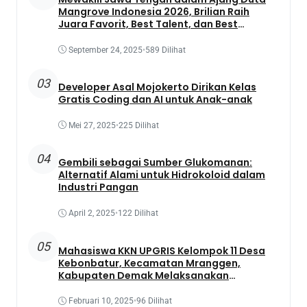
Mangrove Indonesia 2026, Brilian Raih
Juara Favorit, Best Talent, dan Best
Presentation
September 24, 2025
•
589 Dilihat
03
Developer Asal Mojokerto Dirikan Kelas
Gratis Coding dan AI untuk Anak-anak
Mei 27, 2025
•
225 Dilihat
04
Gembili sebagai Sumber Glukomanan:
Alternatif Alami untuk Hidrokoloid dalam
Industri Pangan
April 2, 2025
•
122 Dilihat
05
Mahasiswa KKN UPGRIS Kelompok 11 Desa
Kebonbatur, Kecamatan Mranggen,
Kabupaten Demak Melaksanakan
Penanaman Tanaman Obat Dengan
Memanfaatkan Lahan Yang Terbengkalai
Februari 10, 2025
•
96 Dilihat