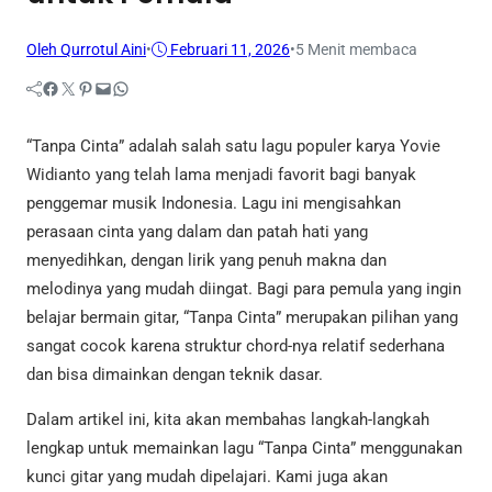
Oleh Qurrotul Aini
•
Februari 11, 2026
•
5 Menit membaca
Facebook
Twitter
Pinterest
Mail
WhatsApp
“Tanpa Cinta” adalah salah satu lagu populer karya Yovie
Widianto yang telah lama menjadi favorit bagi banyak
penggemar musik Indonesia. Lagu ini mengisahkan
perasaan cinta yang dalam dan patah hati yang
menyedihkan, dengan lirik yang penuh makna dan
melodinya yang mudah diingat. Bagi para pemula yang ingin
belajar bermain gitar, “Tanpa Cinta” merupakan pilihan yang
sangat cocok karena struktur chord-nya relatif sederhana
dan bisa dimainkan dengan teknik dasar.
Dalam artikel ini, kita akan membahas langkah-langkah
lengkap untuk memainkan lagu “Tanpa Cinta” menggunakan
kunci gitar yang mudah dipelajari. Kami juga akan