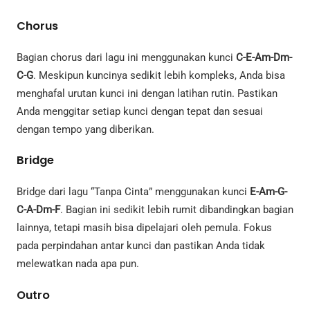
Chorus
Bagian chorus dari lagu ini menggunakan kunci
C-E-Am-Dm-
C-G
. Meskipun kuncinya sedikit lebih kompleks, Anda bisa
menghafal urutan kunci ini dengan latihan rutin. Pastikan
Anda menggitar setiap kunci dengan tepat dan sesuai
dengan tempo yang diberikan.
Bridge
Bridge dari lagu “Tanpa Cinta” menggunakan kunci
E-Am-G-
C-A-Dm-F
. Bagian ini sedikit lebih rumit dibandingkan bagian
lainnya, tetapi masih bisa dipelajari oleh pemula. Fokus
pada perpindahan antar kunci dan pastikan Anda tidak
melewatkan nada apa pun.
Outro