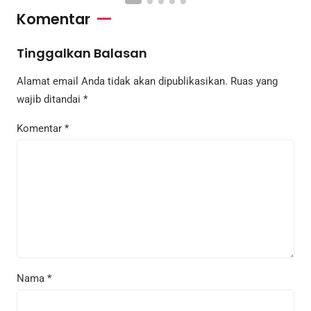
Komentar
Tinggalkan Balasan
Alamat email Anda tidak akan dipublikasikan.
Ruas yang
wajib ditandai
*
Komentar
*
Nama
*