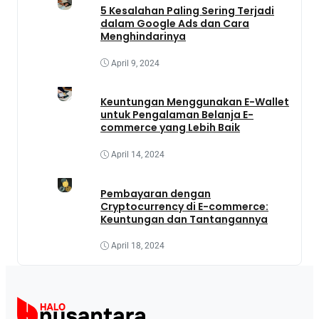
5 Kesalahan Paling Sering Terjadi
dalam Google Ads dan Cara
Menghindarinya
April 9, 2024
Keuntungan Menggunakan E-Wallet
untuk Pengalaman Belanja E-
commerce yang Lebih Baik
April 14, 2024
Pembayaran dengan
Cryptocurrency di E-commerce:
Keuntungan dan Tantangannya
April 18, 2024