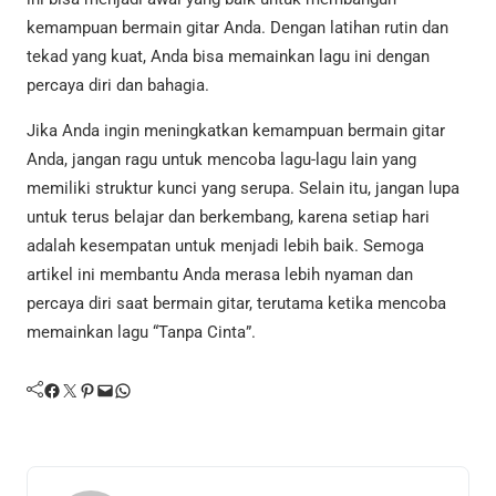
kemampuan bermain gitar Anda. Dengan latihan rutin dan
tekad yang kuat, Anda bisa memainkan lagu ini dengan
percaya diri dan bahagia.
Jika Anda ingin meningkatkan kemampuan bermain gitar
Anda, jangan ragu untuk mencoba lagu-lagu lain yang
memiliki struktur kunci yang serupa. Selain itu, jangan lupa
untuk terus belajar dan berkembang, karena setiap hari
adalah kesempatan untuk menjadi lebih baik. Semoga
artikel ini membantu Anda merasa lebih nyaman dan
percaya diri saat bermain gitar, terutama ketika mencoba
memainkan lagu “Tanpa Cinta”.
Facebook
Twitter
Pinterest
Mail
WhatsApp