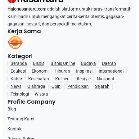
Halonusantara.com
adalah platform untuk narasi transformatif.
Kami hadir untuk mengangkat cerita-cerita otentik, gagasan-
gagasan inovatif, dan perspektif mendalam.
Kerja Sama
Kategori
Beranda
Bisnis
Bisnis Online
Budaya
Daerah
Edukasi
Ekonomi
Hiburan
Inspirasi
International
Kabar
Kesehatan
Kuliner
Lifestyle
Nasional
News
Olahraga
Opini
Pendidikan
Sejarah
Teknologi
Wisata
Profile Company
Blog
Tentang Kami
Kontak
Privacy Policy