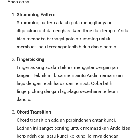
Anda coba:
Strumming Pattern
Strumming pattern adalah pola menggitar yang
digunakan untuk menghasilkan ritme dan tempo. Anda
bisa mencoba berbagai pola strumming untuk
membuat lagu terdengar lebih hidup dan dinamis.
Fingerpicking
Fingerpicking adalah teknik menggitar dengan jari
tangan. Teknik ini bisa membantu Anda memainkan
lagu dengan lebih halus dan lembut. Coba latih
fingerpicking dengan lagu-lagu sederhana terlebih
dahulu.
Chord Transition
Chord transition adalah perpindahan antar kunci.
Latihan ini sangat penting untuk memastikan Anda bisa
berpindah dari satu kunci ke kunci lainnya dengan