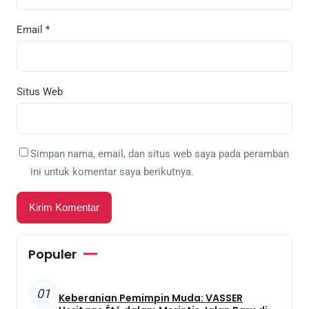
Email
*
Situs Web
Simpan nama, email, dan situs web saya pada peramban
ini untuk komentar saya berikutnya.
Populer
01
Keberanian Pemimpin Muda: VASSER