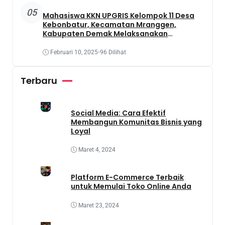
05
Mahasiswa KKN UPGRIS Kelompok 11 Desa
Kebonbatur, Kecamatan Mranggen,
Kabupaten Demak Melaksanakan
Penanaman Tanaman Obat Dengan
Memanfaatkan Lahan Yang Terbengkalai
Februari 10, 2025
•
96 Dilihat
Terbaru
Social Media: Cara Efektif
Membangun Komunitas Bisnis yang
Loyal
Maret 4, 2024
Platform E-Commerce Terbaik
untuk Memulai Toko Online Anda
Maret 23, 2024