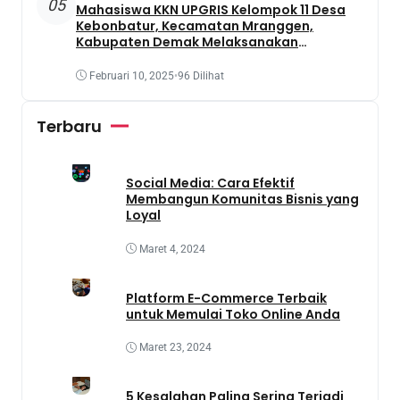
05
Mahasiswa KKN UPGRIS Kelompok 11 Desa
Kebonbatur, Kecamatan Mranggen,
Kabupaten Demak Melaksanakan
Penanaman Tanaman Obat Dengan
Memanfaatkan Lahan Yang Terbengkalai
Februari 10, 2025
•
96 Dilihat
Terbaru
Social Media: Cara Efektif
Membangun Komunitas Bisnis yang
Loyal
Maret 4, 2024
Platform E-Commerce Terbaik
untuk Memulai Toko Online Anda
Maret 23, 2024
5 Kesalahan Paling Sering Terjadi