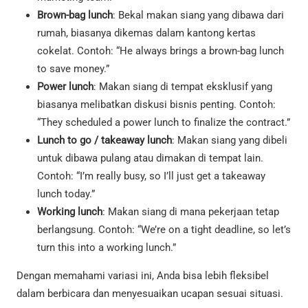
Brown-bag lunch
: Bekal makan siang yang dibawa dari
rumah, biasanya dikemas dalam kantong kertas
cokelat. Contoh: “He always brings a brown-bag lunch
to save money.”
Power lunch
: Makan siang di tempat eksklusif yang
biasanya melibatkan diskusi bisnis penting. Contoh:
“They scheduled a power lunch to finalize the contract.”
Lunch to go / takeaway lunch
: Makan siang yang dibeli
untuk dibawa pulang atau dimakan di tempat lain.
Contoh: “I’m really busy, so I’ll just get a takeaway
lunch today.”
Working lunch
: Makan siang di mana pekerjaan tetap
berlangsung. Contoh: “We’re on a tight deadline, so let’s
turn this into a working lunch.”
Dengan memahami variasi ini, Anda bisa lebih fleksibel
dalam berbicara dan menyesuaikan ucapan sesuai situasi.