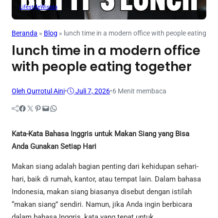
Lifestyle
Wisata
Beranda
»
Blog
»
lunch time in a modern office with people eating to
lunch time in a modern office
with people eating together
Oleh Qurrotul Aini
•
Juli 7, 2026
•
6 Menit membaca
Facebook
Twitter
Pinterest
Mail
WhatsApp
Kata-Kata Bahasa Inggris untuk Makan Siang yang Bisa
Anda Gunakan Setiap Hari
Makan siang adalah bagian penting dari kehidupan sehari-
hari, baik di rumah, kantor, atau tempat lain. Dalam bahasa
Indonesia, makan siang biasanya disebut dengan istilah
“makan siang” sendiri. Namun, jika Anda ingin berbicara
dalam bahasa Inggris, kata yang tepat untuk