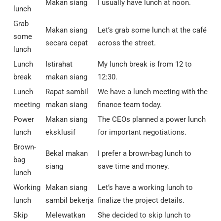
Makan siang
I usually have lunch at noon.
lunch
Grab
Makan siang
Let’s grab some lunch at the café
some
secara cepat
across the street.
lunch
Lunch
Istirahat
My lunch break is from 12 to
break
makan siang
12:30.
Lunch
Rapat sambil
We have a lunch meeting with the
meeting
makan siang
finance team today.
Power
Makan siang
The CEOs planned a power lunch
lunch
eksklusif
for important negotiations.
Brown-
Bekal makan
I prefer a brown-bag lunch to
bag
siang
save time and money.
lunch
Working
Makan siang
Let’s have a working lunch to
lunch
sambil bekerja
finalize the project details.
Skip
Melewatkan
She decided to skip lunch to