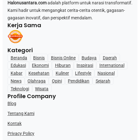
Halonusantara.com
adalah platform untuk narasi transformatif.
Kami hadir untuk mengangkat cerita-cerita otentik, gagasan-
gagasan inovatif, dan perspektif mendalam.
Kerja Sama
Kategori
Beranda
Bisnis
Bisnis Online
Budaya
Daerah
Edukasi
Ekonomi
Hiburan
Inspirasi
International
Kabar
Kesehatan
Kuliner
Lifestyle
Nasional
News
Olahraga
Opini
Pendidikan
Sejarah
Teknologi
Wisata
Profile Company
Blog
Tentang Kami
Kontak
Privacy Policy