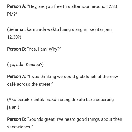
Person A:
“Hey, are you free this afternoon around 12:30
PM?”
(Selamat, kamu ada waktu luang siang ini sekitar jam
12.30?)
Person B:
“Yes, I am. Why?”
(Iya, ada. Kenapa?)
Person A:
“I was thinking we could grab lunch at the new
café across the street.”
(Aku berpikir untuk makan siang di kafe baru seberang
jalan.)
Person B:
“Sounds great! I’ve heard good things about their
sandwiches.”