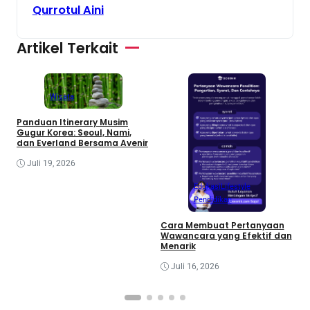
Qurrotul Aini
Artikel Terkait
M
a
Wisata
Panduan Itinerary Musim
Gugur Korea: Seoul, Nami,
dan Everland Bersama Avenir
Juli 19, 2026
Edukasi
Lifestyle
Pendidikan
Cara Membuat Pertanyaan
Wawancara yang Efektif dan
Menarik
Juli 16, 2026