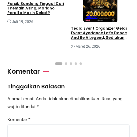
Persib Bandung Tinggal Cari
1 Pemain Asing, Mariano
Peralta Makin Dekat?
Hiburan
Juli 19, 2026
i
Teala Event Organizer Gelar
I
Event Ayodance Let’s Dance
m
And Be A Legend, Sediakan
Prize Pool Rp20 Juta
Maret 26, 2026
Komentar
Tinggalkan Balasan
Alamat email Anda tidak akan dipublikasikan.
Ruas yang
wajib ditandai
*
Komentar
*