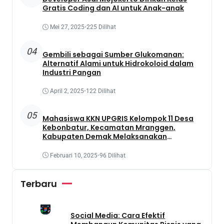
Gratis Coding dan AI untuk Anak-anak
Mei 27, 2025
•
225 Dilihat
04
Gembili sebagai Sumber Glukomanan:
Alternatif Alami untuk Hidrokoloid dalam
Industri Pangan
April 2, 2025
•
122 Dilihat
05
Mahasiswa KKN UPGRIS Kelompok 11 Desa
Kebonbatur, Kecamatan Mranggen,
Kabupaten Demak Melaksanakan
Penanaman Tanaman Obat Dengan
Memanfaatkan Lahan Yang Terbengkalai
Februari 10, 2025
•
96 Dilihat
Terbaru
Social Media: Cara Efektif