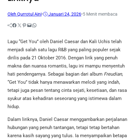
Oleh Qurrotul Aini
•
Januari 24, 2026
•
5 Menit membaca
Facebook
Twitter
Pinterest
Mail
WhatsApp
Lagu “Get You” oleh Daniel Caesar dan Kali Uchis telah
menjadi salah satu lagu R&B yang paling populer sejak
dirilis pada 21 Oktober 2016. Dengan lirik yang penuh
makna dan nuansa romantis, lagu ini mampu menyentuh
hati pendengarnya. Sebagai bagian dari album
Freudian
,
“Get You” tidak hanya menawarkan melodi yang indah,
tetapi juga pesan tentang cinta sejati, kesetiaan, dan rasa
syukur atas kehadiran seseorang yang istimewa dalam
hidup.
Dalam liriknya, Daniel Caesar menggambarkan perjalanan
hubungan yang penuh tantangan, tetapi tetap bertahan
karena kasih sayang yang tulus. Ia menyampaikan betapa