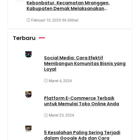
Kebonbatur, Kecamatan Mranggen,
Kabupaten Demak Melaksanakan
Penanaman Tanaman Obat Dengan
Memanfaatkan Lahan Yang Terbengkalai
Februari 10, 2025
•
96 Dilihat
Terbaru
Social Media: Cara Efektif
Membangun Komunitas Bisnis yang
Loyal
Maret 4, 2024
Platform E-Commerce Terbaik
untuk Memulai Toko Online Anda
Maret 23, 2024
5 Kesalahan Paling Sering Terjadi
dalam Google Ads dan Cara