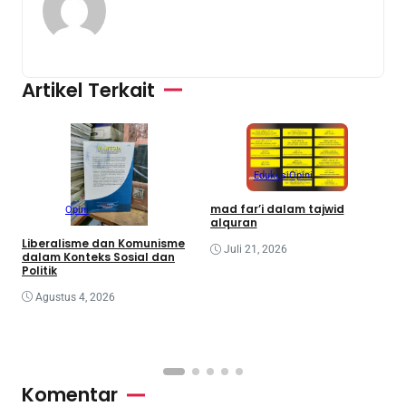
Artikel Terkait
Edukasi
Opini
mad far’i dalam tajwid
Opini
alquran
M
K
Liberalisme dan Komunisme
Juli 21, 2026
d
dalam Konteks Sosial dan
Politik
Agustus 4, 2026
Komentar