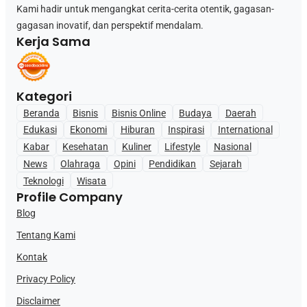
Kami hadir untuk mengangkat cerita-cerita otentik, gagasan-
gagasan inovatif, dan perspektif mendalam.
Kerja Sama
Kategori
Beranda
Bisnis
Bisnis Online
Budaya
Daerah
Edukasi
Ekonomi
Hiburan
Inspirasi
International
Kabar
Kesehatan
Kuliner
Lifestyle
Nasional
News
Olahraga
Opini
Pendidikan
Sejarah
Teknologi
Wisata
Profile Company
Blog
Tentang Kami
Kontak
Privacy Policy
Disclaimer