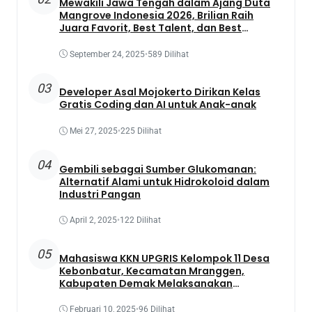
Mewakili Jawa Tengah dalam Ajang Duta
Mangrove Indonesia 2026, Brilian Raih
Juara Favorit, Best Talent, dan Best
Presentation
September 24, 2025
•
589 Dilihat
03
Developer Asal Mojokerto Dirikan Kelas
Gratis Coding dan AI untuk Anak-anak
Mei 27, 2025
•
225 Dilihat
04
Gembili sebagai Sumber Glukomanan:
Alternatif Alami untuk Hidrokoloid dalam
Industri Pangan
April 2, 2025
•
122 Dilihat
05
Mahasiswa KKN UPGRIS Kelompok 11 Desa
Kebonbatur, Kecamatan Mranggen,
Kabupaten Demak Melaksanakan
Penanaman Tanaman Obat Dengan
Memanfaatkan Lahan Yang Terbengkalai
Februari 10, 2025
•
96 Dilihat