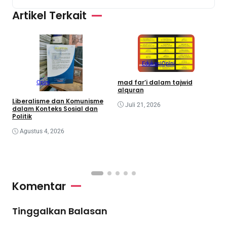
Artikel Terkait
Edukasi
Opini
mad far’i dalam tajwid
Opini
alquran
M
K
Liberalisme dan Komunisme
Juli 21, 2026
d
dalam Konteks Sosial dan
Politik
Agustus 4, 2026
Komentar
Tinggalkan Balasan