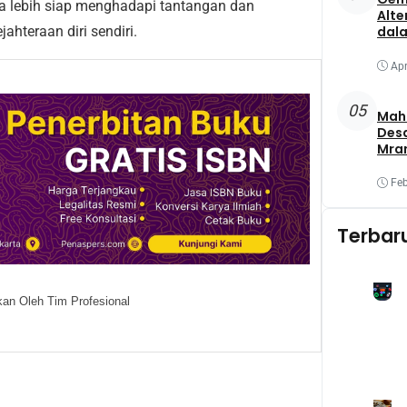
sa lebih siap menghadapi tantangan dan
Alte
hteraan diri sendiri.
dala
Apr
05
Maha
Des
Mra
Mel
Oba
Feb
Yang
Terbar
an Oleh Tim Profesional