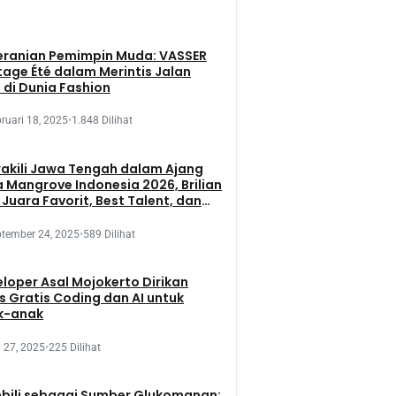
eranian Pemimpin Muda: VASSER
tage Été dalam Merintis Jalan
 di Dunia Fashion
ruari 18, 2025
•
1.848 Dilihat
kili Jawa Tengah dalam Ajang
 Mangrove Indonesia 2026, Brilian
 Juara Favorit, Best Talent, dan
 Presentation
tember 24, 2025
•
589 Dilihat
loper Asal Mojokerto Dirikan
s Gratis Coding dan AI untuk
k-anak
 27, 2025
•
225 Dilihat
bili sebagai Sumber Glukomanan: