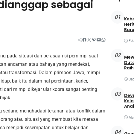
 dianggap sebagai
01
Keb
Heri
Baru
Facebook
Twitter
Pinterest
Mail
WhatsApp
Feb
02
tung pada situasi dan perasaan si pemimpi saat
Mewa
Duta
kan ancaman atau bahaya yang mendekat,
Raih
 atau transformasi. Dalam primbon Jawa, mimpi
Best
Sep
dup, baik itu dalam hal percintaan, karier,
 dari mimpi dikejar ular kobra sangat penting
03
Deve
ijak.
Kela
Ana
rang sedang menghadapi tekanan atau konflik dalam
Mei
i orang atau situasi yang membuat kita merasa
isa menjadi kesempatan untuk belajar dan
04
Gem