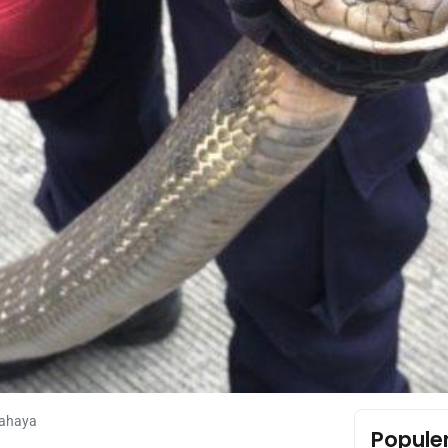
bahaya
Popule