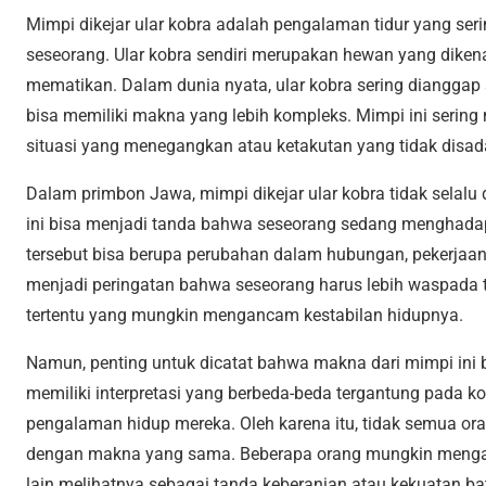
Mimpi dikejar ular kobra adalah pengalaman tidur yang se
seseorang. Ular kobra sendiri merupakan hewan yang diken
mematikan. Dalam dunia nyata, ular kobra sering diangga
bisa memiliki makna yang lebih kompleks. Mimpi ini serin
situasi yang menegangkan atau ketakutan yang tidak disada
Dalam primbon Jawa, mimpi dikejar ular kobra tidak selalu
ini bisa menjadi tanda bahwa seseorang sedang menghada
tersebut bisa berupa perubahan dalam hubungan, pekerjaan, 
menjadi peringatan bahwa seseorang harus lebih waspada te
tertentu yang mungkin mengancam kestabilan hidupnya.
Namun, penting untuk dicatat bahwa makna dari mimpi ini bis
memiliki interpretasi yang berbeda-beda tergantung pada ko
pengalaman hidup mereka. Oleh karena itu, tidak semua or
dengan makna yang sama. Beberapa orang mungkin menga
lain melihatnya sebagai tanda keberanian atau kekuatan bat