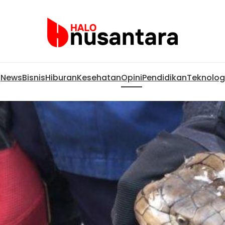
News
Bisnis
Hiburan
Kesehatan
Opini
Pendidikan
Teknolog