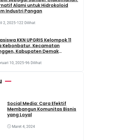
rnatif Alami untuk Hidrokoloid
m Industri Pangan
il 2, 2025
•
122 Dilihat
siswa KKN UPGRIS Kelompok 11
a Kebonbatur, Kecamatan
nggen, Kabupaten Demak
aksanakan Penanaman Tanaman
t Dengan Memanfaatkan Lahan
ruari 10, 2025
•
96 Dilihat
 Terbengkalai
u
Social Media: Cara Efektif
Membangun Komunitas Bisnis
yang Loyal
Maret 4, 2024