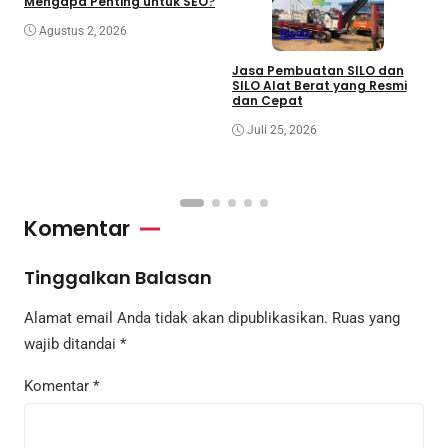
Mengapa Penting untuk SEO?
Agustus 2, 2026
Bisnis
Jasa Pembuatan SILO dan
SILO Alat Berat yang Resmi
P
dan Cepat
M
K
Juli 25, 2026
I
Komentar
Tinggalkan Balasan
Alamat email Anda tidak akan dipublikasikan.
Ruas yang
wajib ditandai
*
Komentar
*