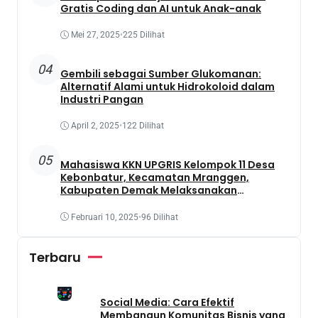
Gratis Coding dan AI untuk Anak-anak
Mei 27, 2025
•
225 Dilihat
04
Gembili sebagai Sumber Glukomanan:
Alternatif Alami untuk Hidrokoloid dalam
Industri Pangan
April 2, 2025
•
122 Dilihat
05
Mahasiswa KKN UPGRIS Kelompok 11 Desa
Kebonbatur, Kecamatan Mranggen,
Kabupaten Demak Melaksanakan
Penanaman Tanaman Obat Dengan
Memanfaatkan Lahan Yang Terbengkalai
Februari 10, 2025
•
96 Dilihat
Terbaru
Social Media: Cara Efektif
Membangun Komunitas Bisnis yang