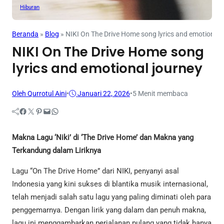
Hiburan
Beranda
»
Blog
»
NIKI On The Drive Home song lyrics and emotional 
NIKI On The Drive Home song
lyrics and emotional journey
Oleh Qurrotul Aini
•
Januari 22, 2026
•
5 Menit membaca
Facebook
Twitter
Pinterest
Mail
WhatsApp
Makna Lagu ‘Niki’ di ‘The Drive Home’ dan Makna yang
Terkandung dalam Liriknya
Lagu “On The Drive Home” dari NIKI, penyanyi asal
Indonesia yang kini sukses di blantika musik internasional,
telah menjadi salah satu lagu yang paling diminati oleh para
penggemarnya. Dengan lirik yang dalam dan penuh makna,
lagu ini menggambarkan perjalanan pulang yang tidak hanya