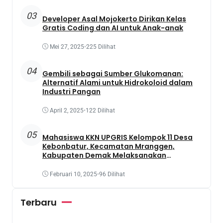
03
Developer Asal Mojokerto Dirikan Kelas
Gratis Coding dan AI untuk Anak-anak
Mei 27, 2025
•
225 Dilihat
04
Gembili sebagai Sumber Glukomanan:
Alternatif Alami untuk Hidrokoloid dalam
Industri Pangan
April 2, 2025
•
122 Dilihat
05
Mahasiswa KKN UPGRIS Kelompok 11 Desa
Kebonbatur, Kecamatan Mranggen,
Kabupaten Demak Melaksanakan
Penanaman Tanaman Obat Dengan
Memanfaatkan Lahan Yang Terbengkalai
Februari 10, 2025
•
96 Dilihat
Terbaru