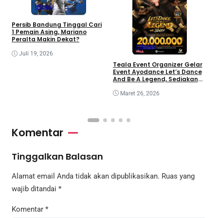
Hiburan
Persib Bandung Tinggal Cari
1 Pemain Asing, Mariano
Peralta Makin Dekat?
Hiburan
Juli 19, 2026
i
Teala Event Organizer Gelar
I
Event Ayodance Let’s Dance
m
And Be A Legend, Sediakan
Prize Pool Rp20 Juta
Maret 26, 2026
Komentar
Tinggalkan Balasan
Alamat email Anda tidak akan dipublikasikan.
Ruas yang
wajib ditandai
*
Komentar
*