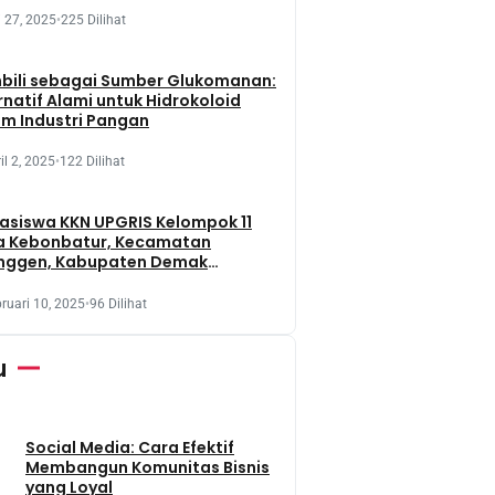
 27, 2025
•
225 Dilihat
bili sebagai Sumber Glukomanan:
rnatif Alami untuk Hidrokoloid
m Industri Pangan
il 2, 2025
•
122 Dilihat
siswa KKN UPGRIS Kelompok 11
a Kebonbatur, Kecamatan
nggen, Kabupaten Demak
aksanakan Penanaman Tanaman
t Dengan Memanfaatkan Lahan
ruari 10, 2025
•
96 Dilihat
 Terbengkalai
u
Social Media: Cara Efektif
Membangun Komunitas Bisnis
yang Loyal