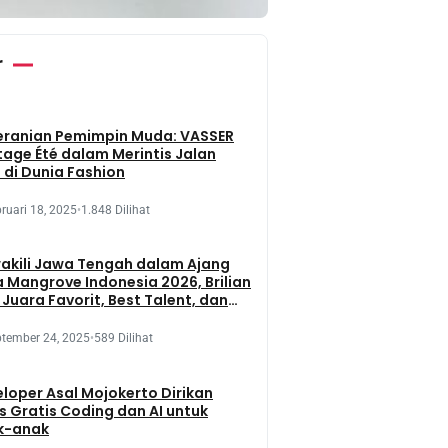
r
eranian Pemimpin Muda: VASSER
tage Été dalam Merintis Jalan
 di Dunia Fashion
ruari 18, 2025
•
1.848 Dilihat
kili Jawa Tengah dalam Ajang
 Mangrove Indonesia 2026, Brilian
 Juara Favorit, Best Talent, dan
 Presentation
tember 24, 2025
•
589 Dilihat
loper Asal Mojokerto Dirikan
s Gratis Coding dan AI untuk
k-anak