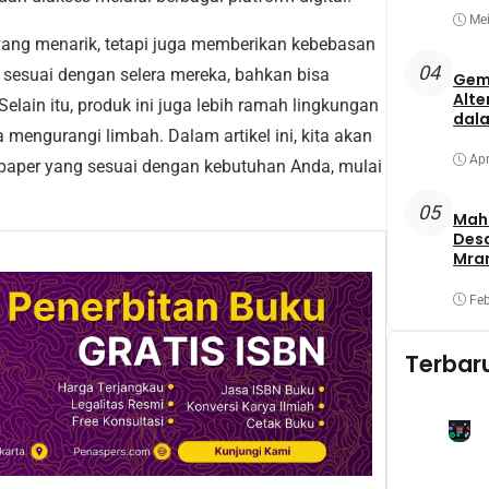
Mei
 yang menarik, tetapi juga memberikan kebebasan
04
 sesuai dengan selera mereka, bahkan bisa
Gem
Alte
lain itu, produk ini juga lebih ramah lingkungan
dala
mengurangi limbah. Dalam artikel ini, kita akan
Apr
lpaper yang sesuai dengan kebutuhan Anda, mulai
05
Maha
Des
Mra
Mel
Oba
Feb
Yang
Terbar