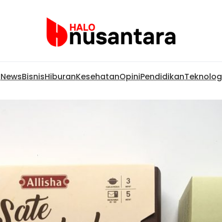
News
Bisnis
Hiburan
Kesehatan
Opini
Pendidikan
Teknolog