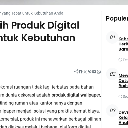
r yang Tepat untuk Kebutuhan Anda
Popule
h Produk Digital
ntuk Kebutuhan
01
Keb
Heri
Baru
Feb
Facebook
Twitter
Pinterest
Mail
WhatsApp
02
Mewa
Duta
Raih
korasi ruangan tidak lagi terbatas pada bahan
Best
alam dunia dekorasi adalah
produk digital wallpaper
,
Sep
nding rumah atau kantor hanya dengan
03
llpaper menjadi solusi yang praktis, hemat biaya,
Deve
Kela
komersial, produk ini menawarkan berbagai pilihan
Ana
dah diakses melalui berbagai platform digital.