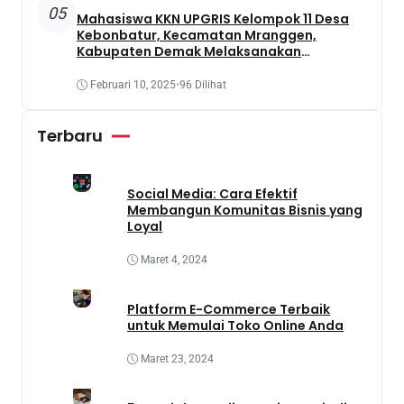
05
Mahasiswa KKN UPGRIS Kelompok 11 Desa
Kebonbatur, Kecamatan Mranggen,
Kabupaten Demak Melaksanakan
Penanaman Tanaman Obat Dengan
Memanfaatkan Lahan Yang Terbengkalai
Februari 10, 2025
•
96 Dilihat
Terbaru
Social Media: Cara Efektif
Membangun Komunitas Bisnis yang
Loyal
Maret 4, 2024
Platform E-Commerce Terbaik
untuk Memulai Toko Online Anda
Maret 23, 2024