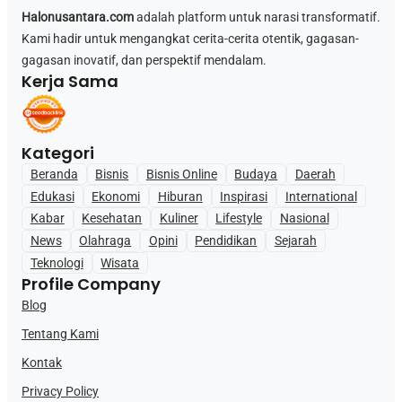
Halonusantara.com
adalah platform untuk narasi transformatif.
Kami hadir untuk mengangkat cerita-cerita otentik, gagasan-
gagasan inovatif, dan perspektif mendalam.
Kerja Sama
Kategori
Beranda
Bisnis
Bisnis Online
Budaya
Daerah
Edukasi
Ekonomi
Hiburan
Inspirasi
International
Kabar
Kesehatan
Kuliner
Lifestyle
Nasional
News
Olahraga
Opini
Pendidikan
Sejarah
Teknologi
Wisata
Profile Company
Blog
Tentang Kami
Kontak
Privacy Policy