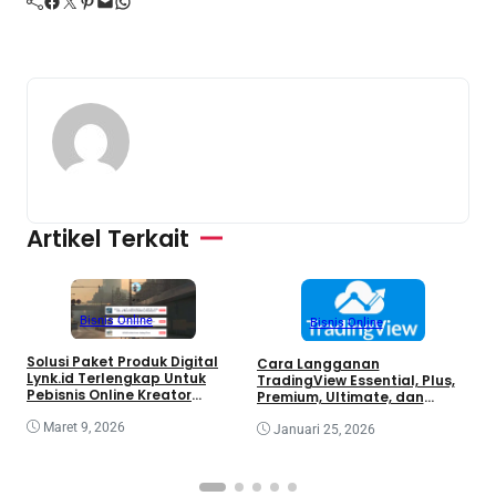
Facebook
Twitter
Pinterest
Mail
WhatsApp
Artikel Terkait
Bisnis Online
Bisnis Online
Solusi Paket Produk Digital
Cara Langganan
A
Lynk.id Terlengkap Untuk
TradingView Essential, Plus,
U
Pebisnis Online Kreator
Premium, Ultimate, dan
Konten Dan Hiburan
Enterprise
Maret 9, 2026
Januari 25, 2026