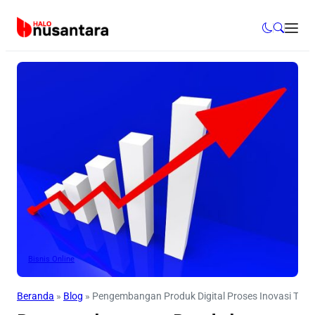
Bisnis Online
Beranda
»
Blog
»
Pengembangan Produk Digital Proses Inovasi Teknol