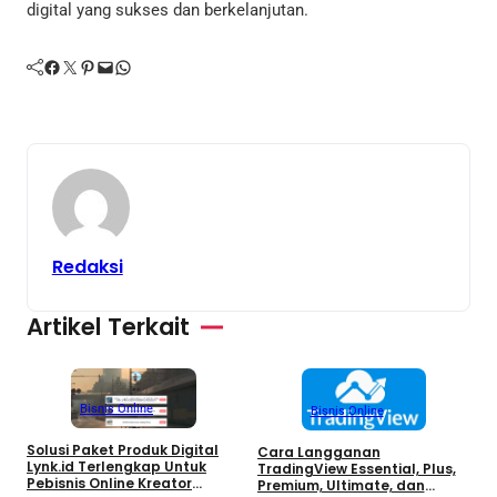
digital yang sukses dan berkelanjutan.
Facebook
Twitter
Pinterest
Mail
WhatsApp
Redaksi
Artikel Terkait
Bisnis Online
Bisnis Online
Solusi Paket Produk Digital
Cara Langganan
A
Lynk.id Terlengkap Untuk
TradingView Essential, Plus,
U
Pebisnis Online Kreator
Premium, Ultimate, dan