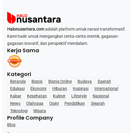
Halonusantara.com
adalah platform untuk narasi transformatif.
Kami hadir untuk mengangkat cerita-cerita otentik, gagasan-
gagasan inovatif, dan perspektif mendalam.
Kerja Sama
Kategori
Beranda
Bisnis
Bisnis Online
Budaya
Daerah
Edukasi
Ekonomi
Hiburan
Inspirasi
International
Kabar
Kesehatan
Kuliner
Lifestyle
Nasional
News
Olahraga
Opini
Pendidikan
Sejarah
Teknologi
Wisata
Profile Company
Blog