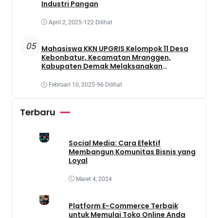
Industri Pangan
April 2, 2025
•
122 Dilihat
05
Mahasiswa KKN UPGRIS Kelompok 11 Desa
Kebonbatur, Kecamatan Mranggen,
Kabupaten Demak Melaksanakan
Penanaman Tanaman Obat Dengan
Memanfaatkan Lahan Yang Terbengkalai
Februari 10, 2025
•
96 Dilihat
Terbaru
Social Media: Cara Efektif
Membangun Komunitas Bisnis yang
Loyal
Maret 4, 2024
Platform E-Commerce Terbaik
untuk Memulai Toko Online Anda