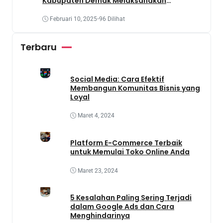
Kabupaten Demak Melaksanakan
Penanaman Tanaman Obat Dengan
Memanfaatkan Lahan Yang Terbengkalai
Februari 10, 2025
•
96 Dilihat
Terbaru
Social Media: Cara Efektif
Membangun Komunitas Bisnis yang
Loyal
Maret 4, 2024
Platform E-Commerce Terbaik
untuk Memulai Toko Online Anda
Maret 23, 2024
5 Kesalahan Paling Sering Terjadi
dalam Google Ads dan Cara
Menghindarinya