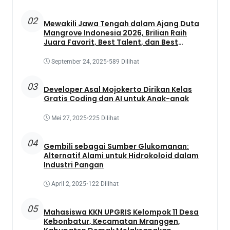
02
Mewakili Jawa Tengah dalam Ajang Duta
Mangrove Indonesia 2026, Brilian Raih
Juara Favorit, Best Talent, dan Best
Presentation
September 24, 2025
•
589 Dilihat
03
Developer Asal Mojokerto Dirikan Kelas
Gratis Coding dan AI untuk Anak-anak
Mei 27, 2025
•
225 Dilihat
04
Gembili sebagai Sumber Glukomanan:
Alternatif Alami untuk Hidrokoloid dalam
Industri Pangan
April 2, 2025
•
122 Dilihat
05
Mahasiswa KKN UPGRIS Kelompok 11 Desa
Kebonbatur, Kecamatan Mranggen,