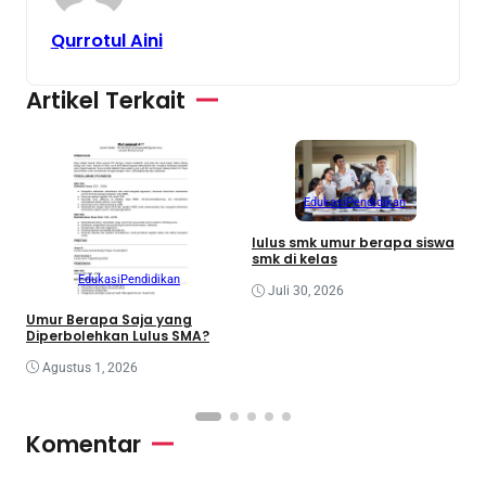
Qurrotul Aini
Artikel Terkait
Edukasi
Pendidikan
M
lulus smk umur berapa siswa
J
smk di kelas
P
Edukasi
Pendidikan
Juli 30, 2026
Umur Berapa Saja yang
Diperbolehkan Lulus SMA?
Agustus 1, 2026
Komentar