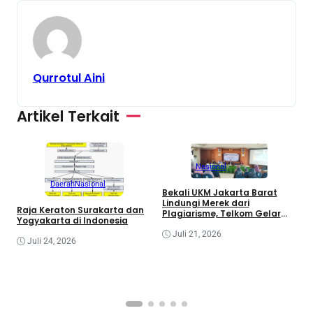
Qurrotul Aini
Artikel Terkait
Nasional
Daerah
Nasional
Bekali UKM Jakarta Barat
Lindungi Merek dari
Raja Keraton Surakarta dan
Plagiarisme, Telkom Gelar
R
Yogyakarta di Indonesia
Pelatihan Strategi Branding
G
Juli 21, 2026
I
Juli 24, 2026
C
R
I