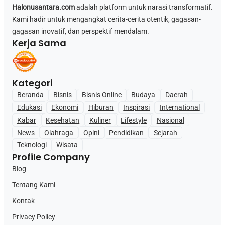
Halonusantara.com
adalah platform untuk narasi transformatif.
Kami hadir untuk mengangkat cerita-cerita otentik, gagasan-
gagasan inovatif, dan perspektif mendalam.
Kerja Sama
Kategori
Beranda
Bisnis
Bisnis Online
Budaya
Daerah
Edukasi
Ekonomi
Hiburan
Inspirasi
International
Kabar
Kesehatan
Kuliner
Lifestyle
Nasional
News
Olahraga
Opini
Pendidikan
Sejarah
Teknologi
Wisata
Profile Company
Blog
Tentang Kami
Kontak
Privacy Policy