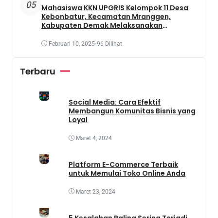
05
Mahasiswa KKN UPGRIS Kelompok 11 Desa
Kebonbatur, Kecamatan Mranggen,
Kabupaten Demak Melaksanakan
Penanaman Tanaman Obat Dengan
Memanfaatkan Lahan Yang Terbengkalai
Februari 10, 2025
•
96 Dilihat
Terbaru
Social Media: Cara Efektif
Membangun Komunitas Bisnis yang
Loyal
Maret 4, 2024
Platform E-Commerce Terbaik
untuk Memulai Toko Online Anda
Maret 23, 2024