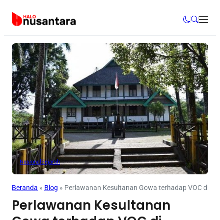
Nasional
Sejarah
Beranda
»
Blog
»
Perlawanan Kesultanan Gowa terhadap VOC di b
Perlawanan Kesultanan