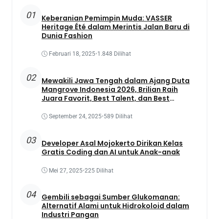
01
Keberanian Pemimpin Muda: VASSER
Heritage Été dalam Merintis Jalan Baru di
Dunia Fashion
Februari 18, 2025
•
1.848 Dilihat
02
Mewakili Jawa Tengah dalam Ajang Duta
Mangrove Indonesia 2026, Brilian Raih
Juara Favorit, Best Talent, dan Best
Presentation
September 24, 2025
•
589 Dilihat
03
Developer Asal Mojokerto Dirikan Kelas
Gratis Coding dan AI untuk Anak-anak
Mei 27, 2025
•
225 Dilihat
04
Gembili sebagai Sumber Glukomanan:
Alternatif Alami untuk Hidrokoloid dalam
Industri Pangan