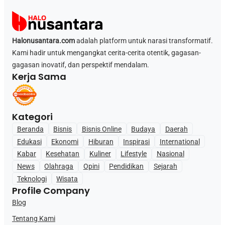
Halonusantara.com
adalah platform untuk narasi transformatif.
Kami hadir untuk mengangkat cerita-cerita otentik, gagasan-
gagasan inovatif, dan perspektif mendalam.
Kerja Sama
Kategori
Beranda
Bisnis
Bisnis Online
Budaya
Daerah
Edukasi
Ekonomi
Hiburan
Inspirasi
International
Kabar
Kesehatan
Kuliner
Lifestyle
Nasional
News
Olahraga
Opini
Pendidikan
Sejarah
Teknologi
Wisata
Profile Company
Blog
Tentang Kami