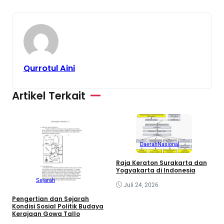
Qurrotul Aini
Artikel Terkait
Daerah
Nasional
B
L
Raja Keraton Surakarta dan
P
Yogyakarta di Indonesia
P
Sejarah
Juli 24, 2026
Pengertian dan Sejarah
Kondisi Sosial Politik Budaya
Kerajaan Gowa Tallo