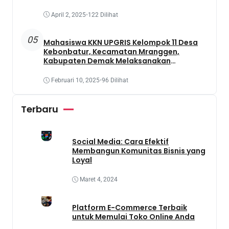
April 2, 2025
•
122 Dilihat
05
Mahasiswa KKN UPGRIS Kelompok 11 Desa
Kebonbatur, Kecamatan Mranggen,
Kabupaten Demak Melaksanakan
Penanaman Tanaman Obat Dengan
Memanfaatkan Lahan Yang Terbengkalai
Februari 10, 2025
•
96 Dilihat
Terbaru
Social Media: Cara Efektif
Membangun Komunitas Bisnis yang
Loyal
Maret 4, 2024
Platform E-Commerce Terbaik
untuk Memulai Toko Online Anda