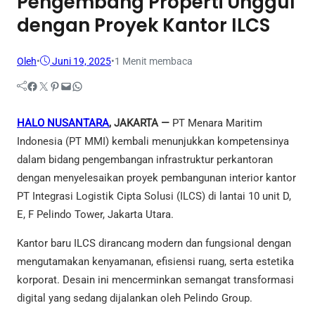
Pengembang Properti Unggul
dengan Proyek Kantor ILCS
Oleh
•
Juni 19, 2025
•
1 Menit membaca
Facebook
Twitter
Pinterest
Mail
WhatsApp
HALO NUSANTARA
, JAKARTA —
PT Menara Maritim
Indonesia (PT MMI) kembali menunjukkan kompetensinya
dalam bidang pengembangan infrastruktur perkantoran
dengan menyelesaikan proyek pembangunan interior kantor
PT Integrasi Logistik Cipta Solusi (ILCS) di lantai 10 unit D,
E, F Pelindo Tower, Jakarta Utara.
Kantor baru ILCS dirancang modern dan fungsional dengan
mengutamakan kenyamanan, efisiensi ruang, serta estetika
korporat. Desain ini mencerminkan semangat transformasi
digital yang sedang dijalankan oleh Pelindo Group.