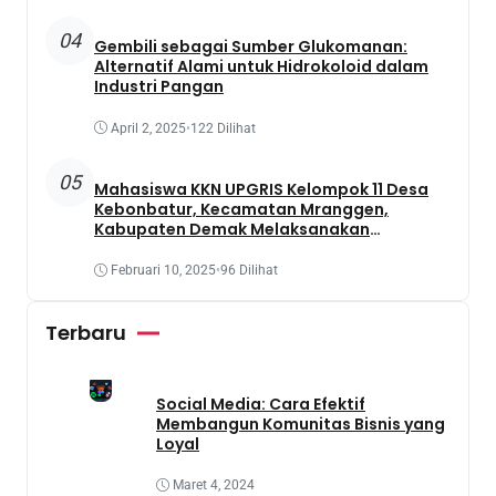
04
Gembili sebagai Sumber Glukomanan:
Alternatif Alami untuk Hidrokoloid dalam
Industri Pangan
April 2, 2025
•
122 Dilihat
05
Mahasiswa KKN UPGRIS Kelompok 11 Desa
Kebonbatur, Kecamatan Mranggen,
Kabupaten Demak Melaksanakan
Penanaman Tanaman Obat Dengan
Memanfaatkan Lahan Yang Terbengkalai
Februari 10, 2025
•
96 Dilihat
Terbaru
Social Media: Cara Efektif
Membangun Komunitas Bisnis yang
Loyal
Maret 4, 2024