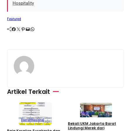
Hospitality
Featured
Facebook
Twitter
Pinterest
Mail
WhatsApp
Artikel Terkait
Nasional
Daerah
Nasional
Bekali UKM Jakarta Barat
Lindungi Merek dari
Raja Keraton Surakarta dan