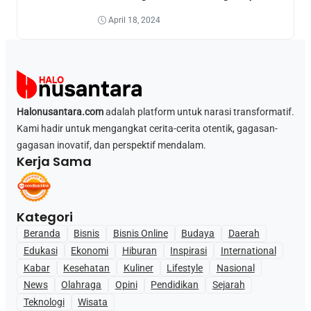
April 18, 2024
Halonusantara.com
adalah platform untuk narasi transformatif.
Kami hadir untuk mengangkat cerita-cerita otentik, gagasan-
gagasan inovatif, dan perspektif mendalam.
Kerja Sama
Kategori
Beranda
Bisnis
Bisnis Online
Budaya
Daerah
Edukasi
Ekonomi
Hiburan
Inspirasi
International
Kabar
Kesehatan
Kuliner
Lifestyle
Nasional
News
Olahraga
Opini
Pendidikan
Sejarah
Teknologi
Wisata