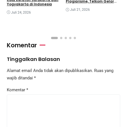
Plagiarisme, Telkom Gelar
R
Yogyakarta di Indonesia
Pelatihan Strategi Branding
G
Juli 21, 2026
I
Juli 24, 2026
C
R
I
Komentar
Tinggalkan Balasan
Alamat email Anda tidak akan dipublikasikan.
Ruas yang
wajib ditandai
*
Komentar
*