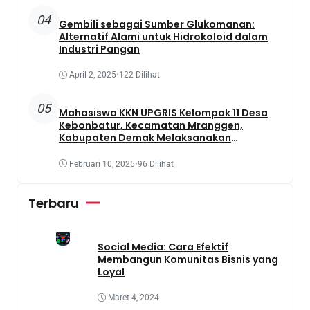
04
Gembili sebagai Sumber Glukomanan:
Alternatif Alami untuk Hidrokoloid dalam
Industri Pangan
April 2, 2025
•
122 Dilihat
05
Mahasiswa KKN UPGRIS Kelompok 11 Desa
Kebonbatur, Kecamatan Mranggen,
Kabupaten Demak Melaksanakan
Penanaman Tanaman Obat Dengan
Memanfaatkan Lahan Yang Terbengkalai
Februari 10, 2025
•
96 Dilihat
Terbaru
Social Media: Cara Efektif
Membangun Komunitas Bisnis yang
Loyal
Maret 4, 2024