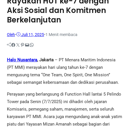
Rayakan HUT ke-7 dengan
Aksi Sosial dan Komitmen
Berkelanjutan
Oleh
•
Juli 11, 2025
•
1 Menit membaca
Facebook
Twitter
Pinterest
Mail
WhatsApp
Halo Nusantara
, Jakarta
– PT Menara Maritim Indonesia
(PT MMI) merayakan hari ulang tahun ke-7 dengan
mengusung tema “One Team, One Spirit, One Mission”
sebagai semangat kebersamaan dan dedikasi perusahaan.
Perayaan yang berlangsung di Function Hall lantai 5 Pelindo
Tower pada Senin (7/7/2025) ini dihadiri oleh jajaran
Komisaris, pemegang saham, manajemen, serta seluruh
karyawan PT MMI. Acara juga mengundang anak-anak yatim
piatu dari Yayasan Mizan Amanah sebagai bagian dari