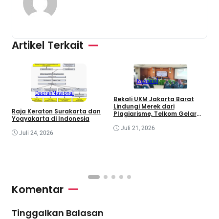
Artikel Terkait
Nasional
Daerah
Nasional
Bekali UKM Jakarta Barat
Lindungi Merek dari
Raja Keraton Surakarta dan
Plagiarisme, Telkom Gelar
R
Yogyakarta di Indonesia
Pelatihan Strategi Branding
G
Juli 21, 2026
I
Juli 24, 2026
C
R
I
Komentar
Tinggalkan Balasan