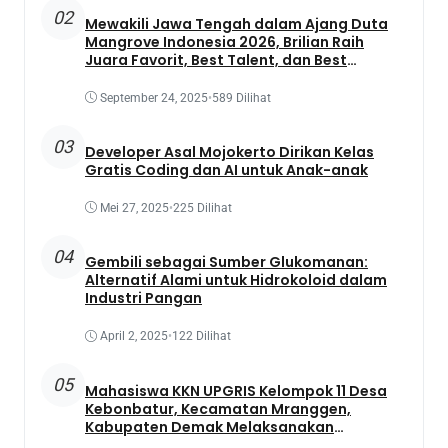
02
Mewakili Jawa Tengah dalam Ajang Duta
Mangrove Indonesia 2026, Brilian Raih
Juara Favorit, Best Talent, dan Best
Presentation
September 24, 2025
•
589 Dilihat
03
Developer Asal Mojokerto Dirikan Kelas
Gratis Coding dan AI untuk Anak-anak
Mei 27, 2025
•
225 Dilihat
04
Gembili sebagai Sumber Glukomanan:
Alternatif Alami untuk Hidrokoloid dalam
Industri Pangan
April 2, 2025
•
122 Dilihat
05
Mahasiswa KKN UPGRIS Kelompok 11 Desa
Kebonbatur, Kecamatan Mranggen,
Kabupaten Demak Melaksanakan
Penanaman Tanaman Obat Dengan