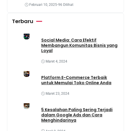
Memanfaatkan Lahan Yang Terbengkalai
Februari 10, 2025
•
96 Dilihat
Terbaru
Social Media: Cara Efektif
Membangun Komunitas Bisnis yang
Loyal
Maret 4, 2024
Platform E-Commerce Terbaik
untuk Memulai Toko Online Anda
Maret 23, 2024
5 Kesalahan Paling Sering Terjadi
dalam Google Ads dan Cara
Menghindarinya