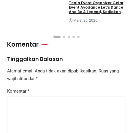
Teala Event Organizer Gelar
I
Event Ayodance Let’s Dance
m
And Be A Legend, Sediakan
Prize Pool Rp20 Juta
Maret 26, 2026
Komentar
Tinggalkan Balasan
Alamat email Anda tidak akan dipublikasikan.
Ruas yang
wajib ditandai
*
Komentar
*