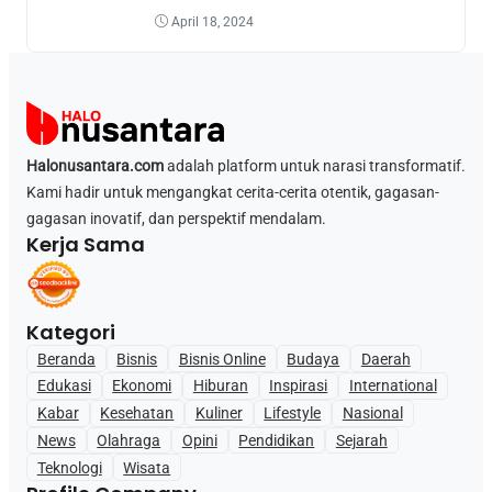
April 18, 2024
Halonusantara.com
adalah platform untuk narasi transformatif.
Kami hadir untuk mengangkat cerita-cerita otentik, gagasan-
gagasan inovatif, dan perspektif mendalam.
Kerja Sama
Kategori
Beranda
Bisnis
Bisnis Online
Budaya
Daerah
Edukasi
Ekonomi
Hiburan
Inspirasi
International
Kabar
Kesehatan
Kuliner
Lifestyle
Nasional
News
Olahraga
Opini
Pendidikan
Sejarah
Teknologi
Wisata