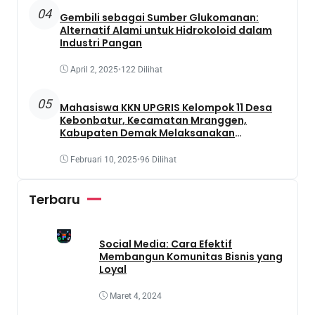
04
Gembili sebagai Sumber Glukomanan:
Alternatif Alami untuk Hidrokoloid dalam
Industri Pangan
April 2, 2025
•
122 Dilihat
05
Mahasiswa KKN UPGRIS Kelompok 11 Desa
Kebonbatur, Kecamatan Mranggen,
Kabupaten Demak Melaksanakan
Penanaman Tanaman Obat Dengan
Memanfaatkan Lahan Yang Terbengkalai
Februari 10, 2025
•
96 Dilihat
Terbaru
Social Media: Cara Efektif
Membangun Komunitas Bisnis yang
Loyal
Maret 4, 2024