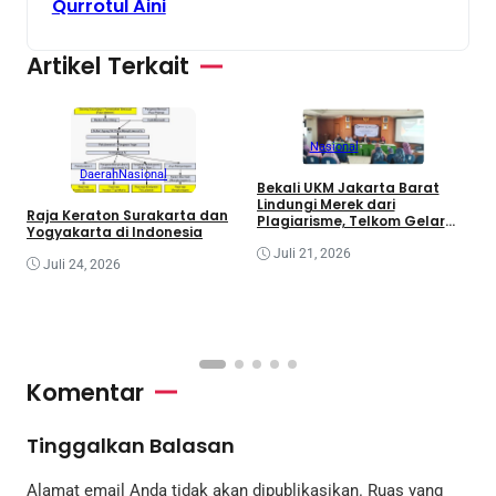
Qurrotul Aini
Artikel Terkait
Nasional
Daerah
Nasional
Bekali UKM Jakarta Barat
Lindungi Merek dari
Raja Keraton Surakarta dan
Plagiarisme, Telkom Gelar
R
Yogyakarta di Indonesia
Pelatihan Strategi Branding
G
Juli 21, 2026
I
Juli 24, 2026
C
R
I
Komentar
Tinggalkan Balasan
Alamat email Anda tidak akan dipublikasikan.
Ruas yang