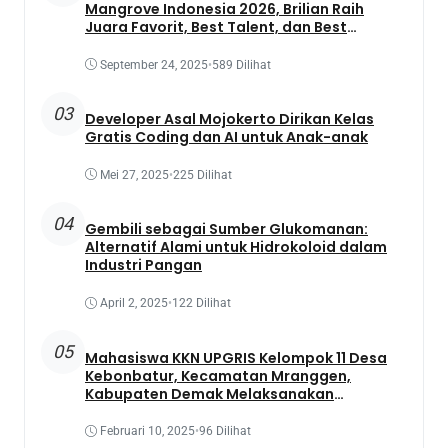
Mangrove Indonesia 2026, Brilian Raih
Juara Favorit, Best Talent, dan Best
Presentation
September 24, 2025
•
589 Dilihat
03
Developer Asal Mojokerto Dirikan Kelas
Gratis Coding dan AI untuk Anak-anak
Mei 27, 2025
•
225 Dilihat
04
Gembili sebagai Sumber Glukomanan:
Alternatif Alami untuk Hidrokoloid dalam
Industri Pangan
April 2, 2025
•
122 Dilihat
05
Mahasiswa KKN UPGRIS Kelompok 11 Desa
Kebonbatur, Kecamatan Mranggen,
Kabupaten Demak Melaksanakan
Penanaman Tanaman Obat Dengan
Memanfaatkan Lahan Yang Terbengkalai
Februari 10, 2025
•
96 Dilihat