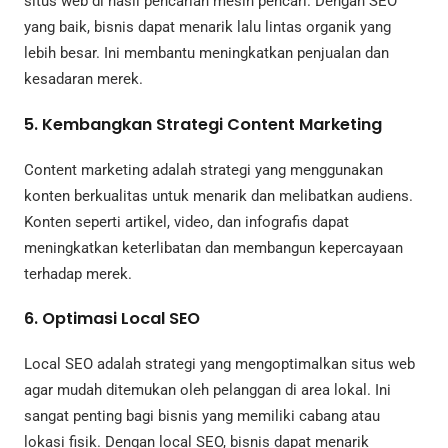
situs web di hasil pencarian mesin pencari. Dengan SEO
yang baik, bisnis dapat menarik lalu lintas organik yang
lebih besar. Ini membantu meningkatkan penjualan dan
kesadaran merek.
5. Kembangkan Strategi Content Marketing
Content marketing adalah strategi yang menggunakan
konten berkualitas untuk menarik dan melibatkan audiens.
Konten seperti artikel, video, dan infografis dapat
meningkatkan keterlibatan dan membangun kepercayaan
terhadap merek.
6. Optimasi Local SEO
Local SEO adalah strategi yang mengoptimalkan situs web
agar mudah ditemukan oleh pelanggan di area lokal. Ini
sangat penting bagi bisnis yang memiliki cabang atau
lokasi fisik. Dengan local SEO, bisnis dapat menarik