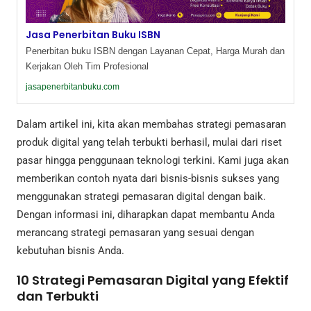
Jasa Penerbitan Buku ISBN
Penerbitan buku ISBN dengan Layanan Cepat, Harga Murah dan
Kerjakan Oleh Tim Profesional
jasapenerbitanbuku.com
Dalam artikel ini, kita akan membahas strategi pemasaran
produk digital yang telah terbukti berhasil, mulai dari riset
pasar hingga penggunaan teknologi terkini. Kami juga akan
memberikan contoh nyata dari bisnis-bisnis sukses yang
menggunakan strategi pemasaran digital dengan baik.
Dengan informasi ini, diharapkan dapat membantu Anda
merancang strategi pemasaran yang sesuai dengan
kebutuhan bisnis Anda.
10 Strategi Pemasaran Digital yang Efektif
dan Terbukti