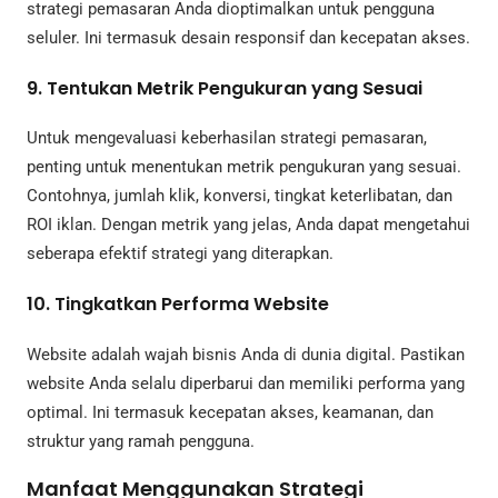
strategi pemasaran Anda dioptimalkan untuk pengguna
seluler. Ini termasuk desain responsif dan kecepatan akses.
9. Tentukan Metrik Pengukuran yang Sesuai
Untuk mengevaluasi keberhasilan strategi pemasaran,
penting untuk menentukan metrik pengukuran yang sesuai.
Contohnya, jumlah klik, konversi, tingkat keterlibatan, dan
ROI iklan. Dengan metrik yang jelas, Anda dapat mengetahui
seberapa efektif strategi yang diterapkan.
10. Tingkatkan Performa Website
Website adalah wajah bisnis Anda di dunia digital. Pastikan
website Anda selalu diperbarui dan memiliki performa yang
optimal. Ini termasuk kecepatan akses, keamanan, dan
struktur yang ramah pengguna.
Manfaat Menggunakan Strategi