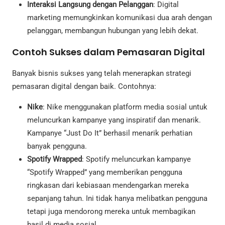
Interaksi Langsung dengan Pelanggan
: Digital
marketing memungkinkan komunikasi dua arah dengan
pelanggan, membangun hubungan yang lebih dekat.
Contoh Sukses dalam Pemasaran Digital
Banyak bisnis sukses yang telah menerapkan strategi
pemasaran digital dengan baik. Contohnya:
Nike
: Nike menggunakan platform media sosial untuk
meluncurkan kampanye yang inspiratif dan menarik.
Kampanye “Just Do It” berhasil menarik perhatian
banyak pengguna.
Spotify Wrapped
: Spotify meluncurkan kampanye
“Spotify Wrapped” yang memberikan pengguna
ringkasan dari kebiasaan mendengarkan mereka
sepanjang tahun. Ini tidak hanya melibatkan pengguna
tetapi juga mendorong mereka untuk membagikan
hasil di media sosial.