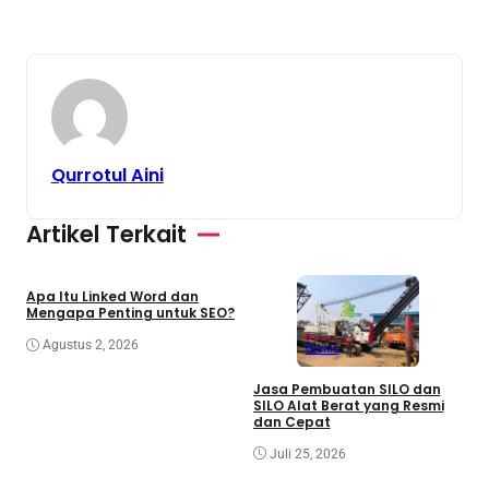
Qurrotul Aini
Artikel Terkait
Bisnis
Teknologi
Apa Itu Linked Word dan
Mengapa Penting untuk SEO?
Agustus 2, 2026
Bisnis
Jasa Pembuatan SILO dan
SILO Alat Berat yang Resmi
P
dan Cepat
M
K
Juli 25, 2026
I