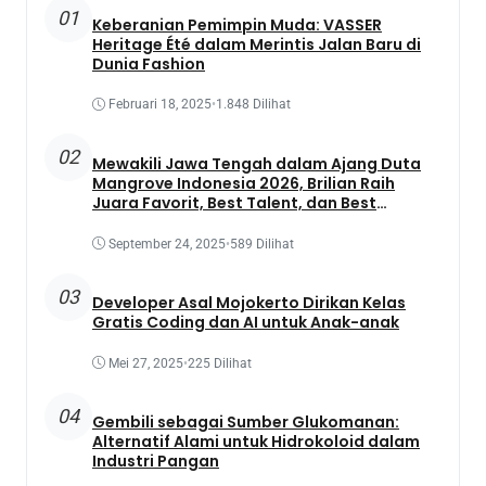
01
Keberanian Pemimpin Muda: VASSER
Heritage Été dalam Merintis Jalan Baru di
Dunia Fashion
Februari 18, 2025
•
1.848 Dilihat
02
Mewakili Jawa Tengah dalam Ajang Duta
Mangrove Indonesia 2026, Brilian Raih
Juara Favorit, Best Talent, dan Best
Presentation
September 24, 2025
•
589 Dilihat
03
Developer Asal Mojokerto Dirikan Kelas
Gratis Coding dan AI untuk Anak-anak
Mei 27, 2025
•
225 Dilihat
04
Gembili sebagai Sumber Glukomanan:
Alternatif Alami untuk Hidrokoloid dalam
Industri Pangan