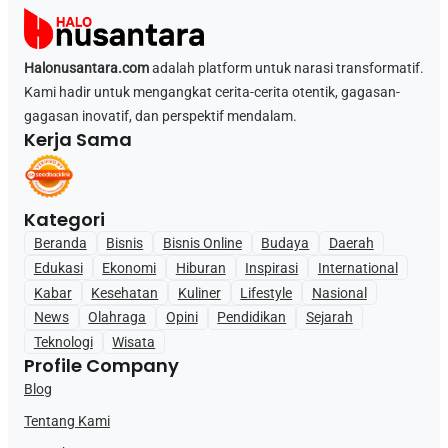
Halonusantara.com
adalah platform untuk narasi transformatif.
Kami hadir untuk mengangkat cerita-cerita otentik, gagasan-
gagasan inovatif, dan perspektif mendalam.
Kerja Sama
Kategori
Beranda
Bisnis
Bisnis Online
Budaya
Daerah
Edukasi
Ekonomi
Hiburan
Inspirasi
International
Kabar
Kesehatan
Kuliner
Lifestyle
Nasional
News
Olahraga
Opini
Pendidikan
Sejarah
Teknologi
Wisata
Profile Company
Blog
Tentang Kami