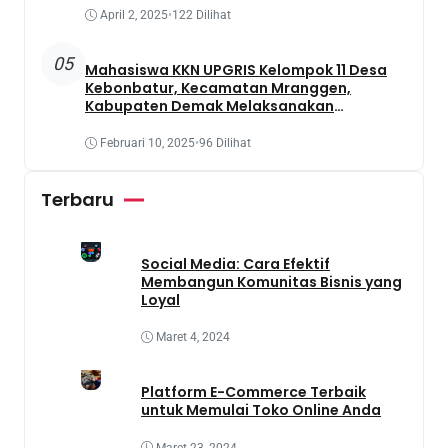
April 2, 2025
•
122 Dilihat
05
Mahasiswa KKN UPGRIS Kelompok 11 Desa
Kebonbatur, Kecamatan Mranggen,
Kabupaten Demak Melaksanakan
Penanaman Tanaman Obat Dengan
Memanfaatkan Lahan Yang Terbengkalai
Februari 10, 2025
•
96 Dilihat
Terbaru
Social Media: Cara Efektif
Membangun Komunitas Bisnis yang
Loyal
Maret 4, 2024
Platform E-Commerce Terbaik
untuk Memulai Toko Online Anda
Maret 23, 2024